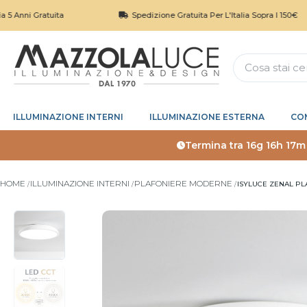
Gratuita
Spedizione Gratuita Per L'Italia Sopra I 150€
ILLUMINAZIONE INTERNI
ILLUMINAZIONE ESTERNA
CO
Termina tra
16g 16h 17m
HOME
ILLUMINAZIONE INTERNI
PLAFONIERE MODERNE
ISYLUCE ZENAL PL