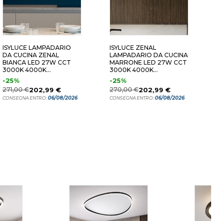
ISYLUCE LAMPADARIO
ISYLUCE ZENAL
I
DA CUCINA ZENAL
LAMPADARIO DA CUCINA
P
BIANCA LED 27W CCT
MARRONE LED 27W CCT
R
3000K 4000K
3000K 4000K
3
DIMMERABILE
DIMMERABILE
D
-25%
-25%
3
271,00 €
202,99 €
270,00 €
202,99 €
C
06/08/2026
06/08/2026
CONSEGNA ENTRO:
CONSEGNA ENTRO: