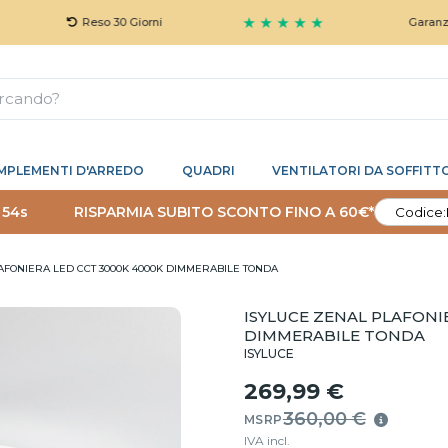
★ ★ ★ ★ ★
Reso 30 Giorni
Garanzia 5 Anni 
MPLEMENTI D'ARREDO
QUADRI
VENTILATORI DA SOFFITT
 53s
RISPARMIA SUBITO SCONTO FINO A 60€*
Codice:
AFONIERA LED CCT 3000K 4000K DIMMERABILE TONDA
ISYLUCE ZENAL PLAFONI
DIMMERABILE TONDA
ISYLUCE
269,99 €
360,00 €
MSRP
IVA incl.