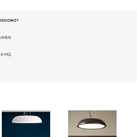
BISOGNO?
LUMEN
 A MQ