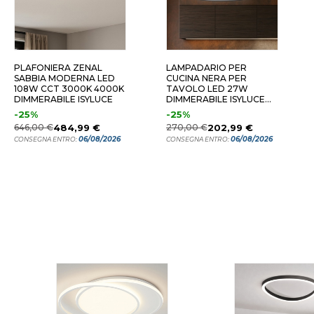
PLAFONIERA ZENAL
LAMPADARIO PER
SABBIA MODERNA LED
CUCINA NERA PER
108W CCT 3000K 4000K
TAVOLO LED 27W
DIMMERABILE ISYLUCE
DIMMERABILE ISYLUCE
ZENAL 4000K
-25%
-25%
646,00 €
484,99 €
270,00 €
202,99 €
06/08/2026
06/08/2026
CONSEGNA ENTRO:
CONSEGNA ENTRO: