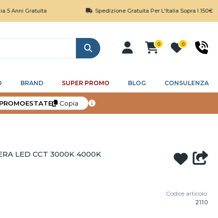
Gratuita
Spedizione Gratuita Per L'Italia Sopra I 150€
0
0
Cerca
O
BRAND
SUPER PROMO
BLOG
CONSULENZA
PROMOESTATE
Copia
ERA LED CCT 3000K 4000K
Codice articolo:
2110