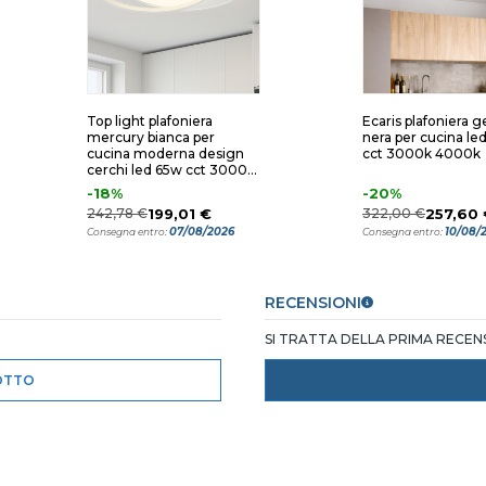
Top light plafoniera
Ecaris plafoniera g
mercury bianca per
nera per cucina le
cucina moderna design
cct 3000k 4000k
cerchi led 65w cct 3000k
4000k
-18%
-20%
242,78 €
199,01 €
322,00 €
257,60 
07/08/2026
10/08/
Consegna entro:
Consegna entro:
RECENSIONI
SI TRATTA DELLA PRIMA RECE
OTTO