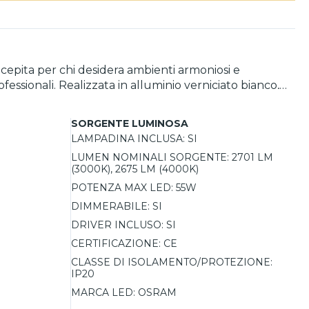
oncepita per chi desidera ambienti armoniosi e
rofessionali. Realizzata in alluminio verniciato bianco,
ologia LED integrata OSRAM da 55W, dimmerabile e con
one, garantendo efficienza energetica e massimo
SORGENTE LUMINOSA
LAMPADINA INCLUSA:
SI
LUMEN NOMINALI SORGENTE:
2701 LM
(3000K), 2675 LM (4000K)
POTENZA MAX LED:
55W
DIMMERABILE:
SI
DRIVER INCLUSO:
SI
CERTIFICAZIONE:
CE
CLASSE DI ISOLAMENTO/PROTEZIONE:
IP20
MARCA LED:
OSRAM