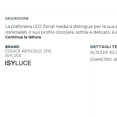
DESCRIZIONE
La plafoniera LED Zenal media si distingue per la sua el
minimalisti. Il suo profilo circolare, sottile e delicato,
Continua la lettura
con un diametro di 60 cm e uno spessore di soli 9,5 
temperatura di colore selezionabile tra 3000K e 4000K
BRAND
DETTAGLI TE
comfort visivo.
CODICE ARTICOLO: 2110
ALTEZZA:
9,5
ISYLUCE
DIAMETRO:
6