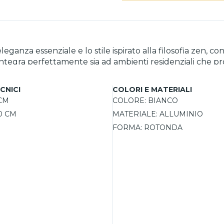
eganza essenziale e lo stile ispirato alla filosofia zen, c
 si integra perfettamente sia ad ambienti residenziali che p
cm, assicura leggerezza e resistenza nel tempo. La tecn
, consente di creare la giusta atmosfera in ogni situazi
CNICI
COLORI E MATERIALI
 CM
COLORE:
BIANCO
0 CM
MATERIALE:
ALLUMINIO
FORMA:
ROTONDA