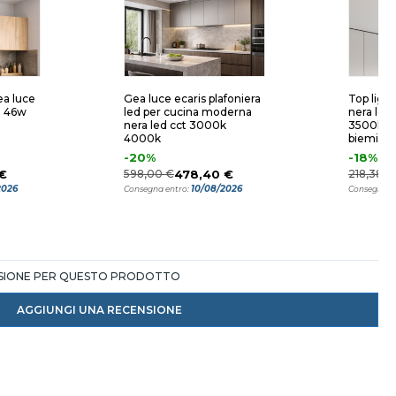
ea luce
Gea luce ecaris plafoniera
Top light
d 46w
led per cucina moderna
nera led
nera led cct 3000k
3500k 
4000k
biemissi
modern
-20%
-18%
€
598,00 €
478,40 €
218,38 €
2026
10/08/2026
Consegna entro:
Consegna e
NSIONE PER QUESTO PRODOTTO
AGGIUNGI UNA RECENSIONE