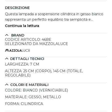
DESCRIZIONE
Questa lampada a sospensione cilindrica in gesso bianco
rappresenta un perfetto equilibrio tra semplicità e
versatilità. La sua superficie liscia e verniciabile permette di
Continua la lettura
personalizzarla facilmente per adattarsi all’arredamento di
BRAND
qualsiasi spazio, sia domestico che commerciale. Ideale
CODICE ARTICOLO: 46BE
per illuminare con stile un’isola, un bancone bar o ambienti
SELEZIONATO DA MAZZOLALUCE
come ristoranti e hotel, questa lampada coniuga estetica
minimale e funzionalità. L’attacco standard GU10
consente di scegliere la lampadina più adatta alle proprie
DETTAGLI TECNICI
esigenze, mentre il cavo regolabile fino a 145 cm
LARGHEZZA:
7 CM
garantisce massima flessibilità nell’installazione. Completa
ALTEZZA:
25 CM (CORPO), 145 CM (TOTALE,
di rosone in metallo per un fissaggio semplice e sicuro,
REGOLABILE)
questa lampada è perfetta per chi cerca un’illuminazione
COLORI E MATERIALI
personalizzabile e sofisticata, adatta a molteplici contesti.
COLORE:
BIANCO (VERNICIABILE)
MATERIALE:
GESSO, METALLO
FORMA:
CILINDRICA