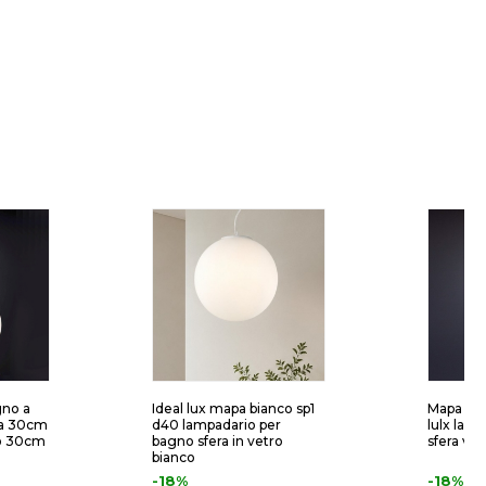
gno a
Ideal lux mapa bianco sp1
Mapa bia
ia 30cm
d40 lampadario per
lulx lam
do 30cm
bagno sfera in vetro
sfera vet
bianco
-18%
-18%