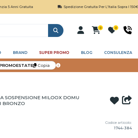
ni Gratuita
Spedizione Gratuita Per L'Italia Sopra I 150€
0
0
Cerca
O
BRAND
SUPER PROMO
BLOG
CONSULENZA
PROMOESTATE
Copia
 A SOSPENSIONE MILOOX DOMU
I BRONZO
Codice articolo:
1744-384