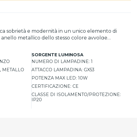
ca sobrietà e modernità in un unico elemento di
 anello metallico dello stesso colore avvolge
specchio, questa lampada emana una luce calda e
llezza rimanga intatta nel tempo.
SORGENTE LUMINOSA
ONZO
NUMERO DI LAMPADINE:
1
, METALLO
ATTACCO LAMPADINA:
GX53
POTENZA MAX LED:
10W
CERTIFICAZIONE:
CE
CLASSE DI ISOLAMENTO/PROTEZIONE:
IP20