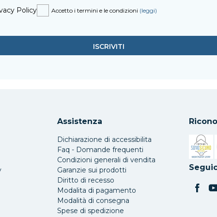
vacy Policy
Accetto i termini e le condizioni
(leggi)
Assistenza
Ricono
Dichiarazione di accessibilita
Faq - Domande frequenti
Condizioni generali di vendita
Si apre 
Seguic
y
Garanzie sui prodotti
Diritto di recesso
Modalita di pagamento
Modalità di consegna
Spese di spedizione