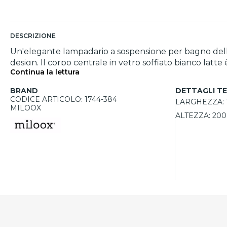
DESCRIZIONE
Un'elegante lampadario a sospensione per bagno della
design. Il corpo centrale in vetro soffiato bianco lat
Continua la lettura
delicatamente il vetro, creando un insieme armonioso 
avvolgente, perfetta per momenti conviviali o di rela
BRAND
DETTAGLI TE
CODICE ARTICOLO: 1744-384
LARGHEZZA:
MILOOX
ALTEZZA:
200