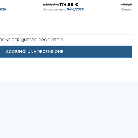
213,50 €
174,98 €
109,80 €
2026
11/08/2026
Consegna entro:
Consegna e
NSIONE PER QUESTO PRODOTTO
AGGIUNGI UNA RECENSIONE