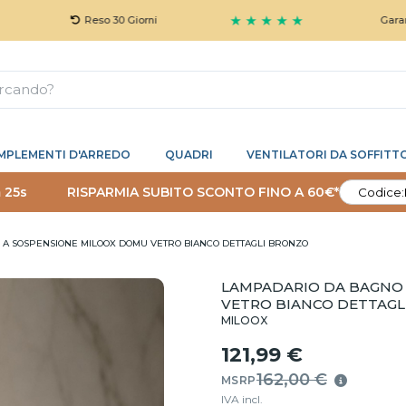
★ ★ ★ ★ ★
Reso 30 Giorni
Garanzia 5 An
MPLEMENTI D'ARREDO
QUADRI
VENTILATORI DA SOFFITT
 24s
RISPARMIA SUBITO SCONTO FINO A 60€*
Codice:
A SOSPENSIONE MILOOX DOMU VETRO BIANCO DETTAGLI BRONZO
LAMPADARIO DA BAGNO
VETRO BIANCO DETTAGL
MILOOX
121,99 €
162,00 €
MSRP
IVA incl.