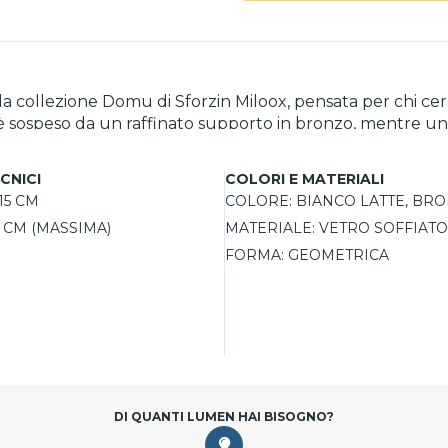
 collezione Domu di Sforzin Miloox, pensata per chi cer
te è sospeso da un raffinato supporto in bronzo, mentre un
e distintivo. Ideale per essere posizionata vicino allo 
x. La manutenzione è semplice e garantisce che la sua be
CNICI
COLORI E MATERIALI
15 CM
COLORE:
BIANCO LATTE, BR
 CM (MASSIMA)
MATERIALE:
VETRO SOFFIATO
FORMA:
GEOMETRICA
DI QUANTI LUMEN HAI BISOGNO?