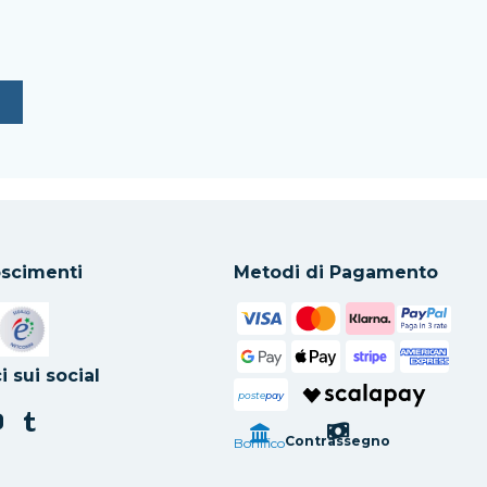
scimenti
Metodi di Pagamento
in una nuova scheda
Si apre in una nuova scheda
i sui social
poste
pay
Contrassegno
Bonifico