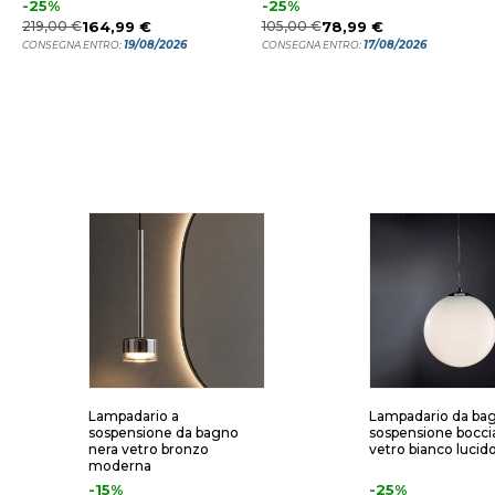
-25%
-25%
219,00 €
164,99 €
105,00 €
78,99 €
19/08/2026
17/08/2026
CONSEGNA ENTRO:
CONSEGNA ENTRO:
Lampadario a
Lampadario da ba
sospensione da bagno
sospensione bocc
nera vetro bronzo
vetro bianco luci
moderna
-15%
-25%