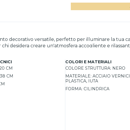
decorativo versatile, perfetto per illuminare la tua cam
 chi desidera creare un'atmosfera accogliente e rilassante
di arredamento boho, moderno e rustico. La lampada è pro
, dato che la temperatura e l'intensità luminosa possono v
CNICI
COLORI E MATERIALI
azione dimmerabile, permettendo di personalizzare l'inte
20 CM
COLORE STRUTTURA:
NERO
mentre le dimensioni compatte la rendono perfetta per co
38 CM
MATERIALE:
ACCIAIO VERNICI
PLASTICA, IUTA
CM
FORMA:
CILINDRICA