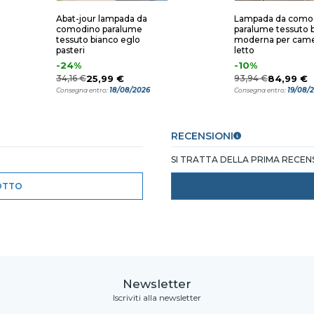
Abat-jour lampada da
Lampada da como
comodino paralume
paralume tessuto 
tessuto bianco eglo
moderna per came
pasteri
letto
-24%
-10%
34,16 €
25,99 €
93,94 €
84,99 €
18/08/2026
19/08/
Consegna entro:
Consegna entro:
RECENSIONI
SI TRATTA DELLA PRIMA RECE
OTTO
Newsletter
Iscriviti alla newsletter