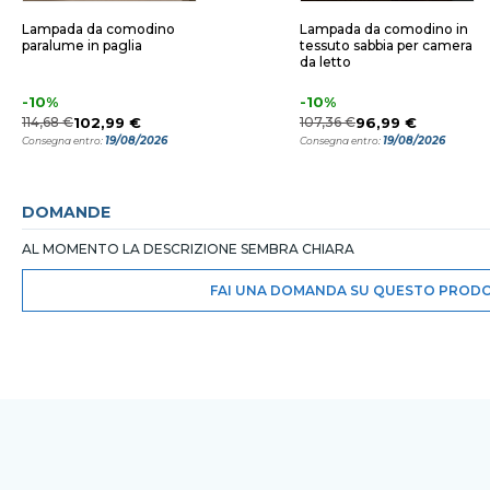
Lampada da comodino
Lampada da comodino in
paralume in paglia
tessuto sabbia per camera
da letto
-10%
-10%
114,68 €
102,99 €
107,36 €
96,99 €
19/08/2026
19/08/2026
Consegna entro:
Consegna entro:
DOMANDE
AL MOMENTO LA DESCRIZIONE SEMBRA CHIARA
FAI UNA DOMANDA SU QUESTO PROD