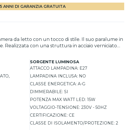
5 ANNI DI GARANZIA GRATUITA
era da letto con un tocco di stile. Il suo paralume in
. Realizzata con una struttura in acciaio verniciato
gettata per utilizzare una lampadina E27, consentendo
ariare a seconda della lampadina utilizzata. Con
SORGENTE LUMINOSA
nsità della luce secondo le esigenze. La sua
ATTACCO LAMPADINA:
E27
modini o tavolini. Approfitta della garanzia di 5 anni
ATO,
LAMPADINA INCLUSA:
NO
CLASSE ENERGETICA:
A-G
DIMMERABILE:
SI
POTENZA MAX WATT LED:
15W
VOLTAGGIO-TENSIONE:
230V - 50HZ
CERTIFICAZIONE:
CE
CLASSE DI ISOLAMENTO/PROTEZIONE:
2