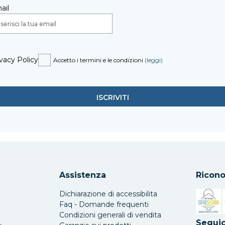
ail
vacy Policy
Accetto i termini e le condizioni
(leggi)
Assistenza
Ricono
Dichiarazione di accessibilita
Faq - Domande frequenti
Condizioni generali di vendita
Si apre 
Seguic