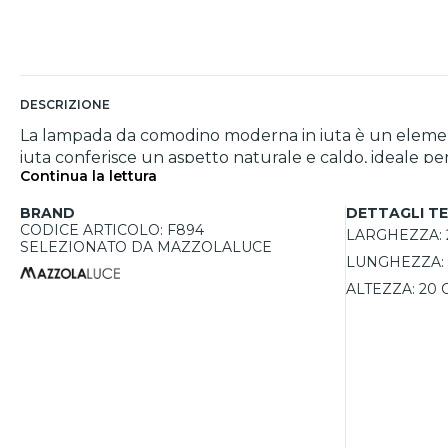
DESCRIZIONE
La lampada da comodino moderna in iuta è un elemento 
iuta conferisce un aspetto naturale e caldo, ideale per
Continua la lettura
nero, questa lampada si integra facilmente in stili 
all'utente di scegliere la luce ideale per ogni momento
BRAND
DETTAGLI TE
una potenza massima di 15W per LED, offre un'illumin
CODICE ARTICOLO: F894
LARGHEZZA:
protezione IP20 la rende adatta per ambienti interni, 
SELEZIONATO DA MAZZOLALUCE
LUNGHEZZA:
del produttore per un acquisto sicuro e duraturo.
ALTEZZA:
20 