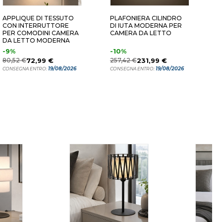
APPLIQUE DI TESSUTO
PLAFONIERA CILINDRO
L
CON INTERRUTTORE
DI IUTA MODERNA PER
S
PER COMODINI CAMERA
CAMERA DA LETTO
P
DA LETTO MODERNA
I
-9%
-10%
7
80,52 €
72,99 €
257,42 €
231,99 €
C
19/08/2026
19/08/2026
CONSEGNA ENTRO:
CONSEGNA ENTRO: