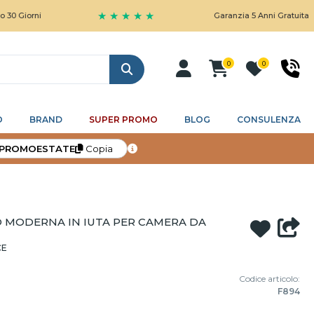
★ ★ ★ ★ ★
i
Garanzia 5 Anni Gratuita
0
0
Cerca
O
BRAND
SUPER PROMO
BLOG
CONSULENZA
PROMOESTATE
Copia
MODERNA IN IUTA PER CAMERA DA
CE
Codice articolo:
F894