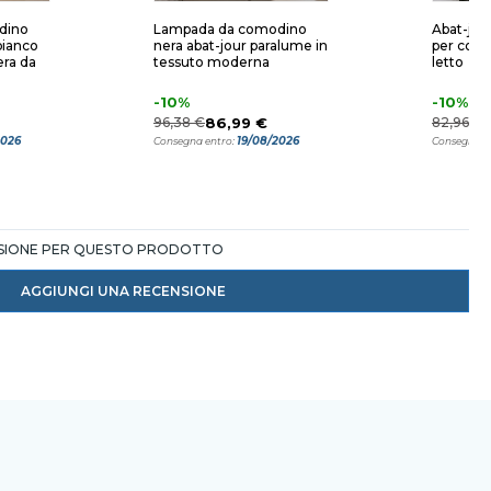
dino
Lampada da comodino
Abat-jou
bianco
nera abat-jour paralume in
per como
ra da
tessuto moderna
letto
-10%
-10%
96,38 €
86,99 €
82,96 €
2026
19/08/2026
Consegna entro:
Consegna e
NSIONE PER QUESTO PRODOTTO
AGGIUNGI UNA RECENSIONE