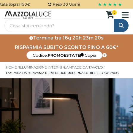
★ ★ ★ ★ ★
ia Sopra I 150€
Reso 30 Giorni
0
Cerca
Termina tra
16g 20h 23m 20s
RISPARMIA SUBITO SCONTO FINO A 60€*
Codice:
PROMOESTATE
Copia
HOME
ILLUMINAZIONE INTERNI
LAMPADE DA TAVOLO
LAMPADA DA SCRIVANIA NERA DESIGN MODERNA SOTTILE LED 3W 2700K