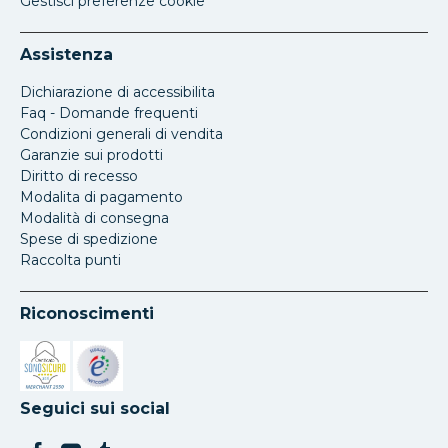
Gestisci preferenze cookie
Assistenza
Dichiarazione di accessibilita
Faq - Domande frequenti
Condizioni generali di vendita
Garanzie sui prodotti
Diritto di recesso
Modalita di pagamento
Modalità di consegna
Spese di spedizione
Raccolta punti
Riconoscimenti
Si apre in una nuova scheda
Si apre in una nuova scheda
Seguici sui social