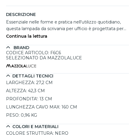
DESCRIZIONE
Essenziale nelle forme e pratica nell'utilizzo quotidiano,
questa lampada da scrivania per ufficio è progettata per
garantire comfort visivo e uno stile contemporaneo. La
Continua la lettura
struttura sottile in metallo nero si integra perfettamente in
BRAND
postazioni operative moderne, home office e spazi studio,
CODICE ARTICOLO: F6C6
mentre il corpo orientabile e inclinabile a 360° permette di
SELEZIONATO DA MAZZOLALUCE
dirigere la luce con precisione dove necessario. Il LED
integrato da 3W emette una luce bianca calda da 2700K,
ideale per creare un ambiente confortevole durante il
DETTAGLI TECNICI
lavoro. Il comando touch integrato consente di regolare
LARGHEZZA:
27,2 CM
facilmente l'intensità luminosa secondo le proprie
ALTEZZA:
42,3 CM
esigenze.
PROFONDITA':
13 CM
LUNGHEZZA CAVO MAX:
160 CM
PESO:
0,96 KG
COLORI E MATERIALI
COLORE STRUTTURA:
NERO