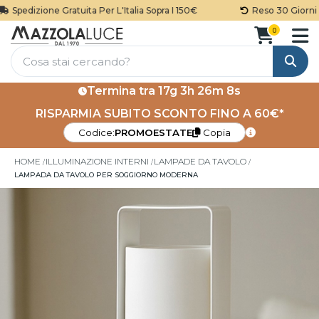
Spedizione Gratuita Per L'Italia Sopra I 150€
Reso 30 Giorni
0
Cerca
Termina tra
17g 3h 26m 8s
RISPARMIA SUBITO SCONTO FINO A 60€*
Codice:
PROMOESTATE
Copia
HOME
ILLUMINAZIONE INTERNI
LAMPADE DA TAVOLO
LAMPADA DA TAVOLO PER SOGGIORNO MODERNA