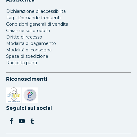
Dichiarazione di accessibilita
Faq - Domande frequenti
Condizioni generali di vendita
Garanzie sui prodotti
Diritto di recesso
Modalita di pagamento
Modalità di consegna
Spese di spedizione
Raccolta punti
Riconoscimenti
Si apre in una nuova scheda
Si apre in una nuova scheda
Seguici sui social