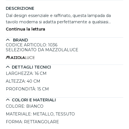
DESCRIZIONE
Dal design essenziale e raffinato, questa lampada da
tavolo moderna si adatta perfettamente a qualsiasi
ambiente grazie alla sua struttura minimalista. Realizzata
Continua la lettura
con una solida base in metallo e un paralume in tessuto
BRAND
bianco, diffonde una luce morbida e accogliente, ideale
CODICE ARTICOLO: 1036
per la zona living o l’ufficio. La sua versatilità la rende
SELEZIONATO DA MAZZOLALUCE
perfetta per abbinarsi a diversi stili d’arredo, aggiungendo
un tocco di eleganza senza risultare invasiva. Compatibile
con lampadine LED o a risparmio energetico, acquistabili
DETTAGLI TECNICI
separatamente, offre un’illuminazione efficiente e
LARGHEZZA:
16 CM
duratura. Disponibile in diverse varianti di colore, per
ALTEZZA:
40 CM
adattarsi al meglio alle esigenze di ogni spazio.
PROFONDITÀ:
15 CM
COLORI E MATERIALI
COLORE:
BIANCO
MATERIALE:
METALLO, TESSUTO
FORMA:
RETTANGOLARE