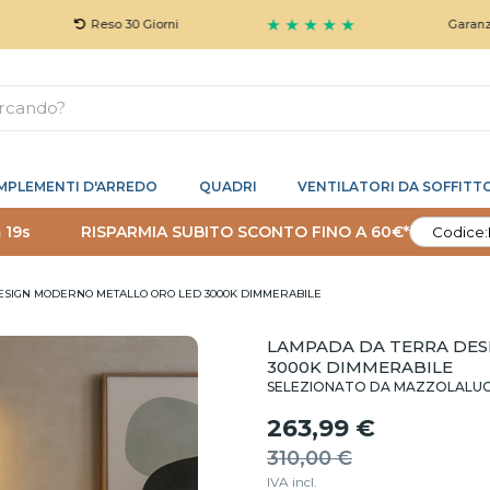
★ ★ ★ ★ ★
Reso 30 Giorni
Garanzia 5 Anni
MPLEMENTI D'ARREDO
QUADRI
VENTILATORI DA SOFFITT
 18s
RISPARMIA SUBITO SCONTO FINO A 60€*
Codice:
SIGN MODERNO METALLO ORO LED 3000K DIMMERABILE
LAMPADA DA TERRA DE
3000K DIMMERABILE
SELEZIONATO DA MAZZOLALU
263,99 €
310,00 €
IVA incl.