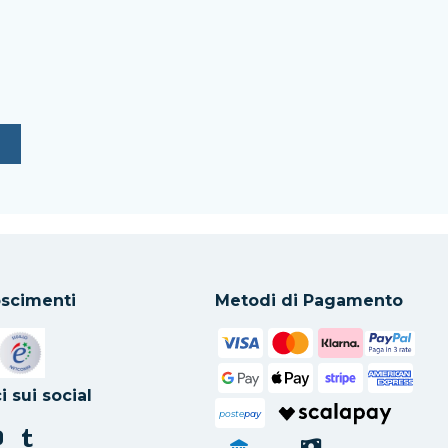
scimenti
Metodi di Pagamento
in una nuova scheda
Si apre in una nuova scheda
i sui social
poste
pay