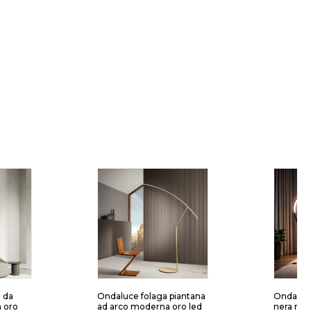
 da
Ondaluce folaga piantana
Ondaluce
a oro
ad arco moderna oro led
nera mo