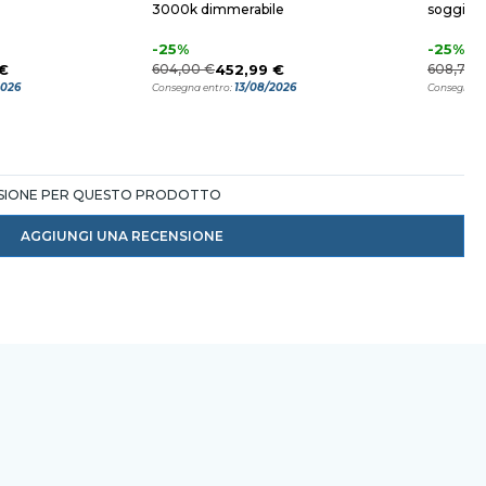
3000k dimmerabile
soggior
-25%
-25%
€
604,00 €
452,99 €
608,78 
2026
13/08/2026
Consegna entro:
Consegna e
NSIONE PER QUESTO PRODOTTO
AGGIUNGI UNA RECENSIONE