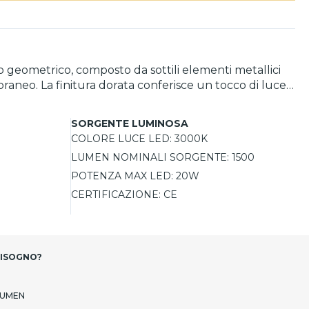
lo geometrico, composto da sottili elementi metallici
raneo. La finitura dorata conferisce un tocco di luce
n luce calda e dimmerabile, è perfetta per creare
SORGENTE LUMINOSA
COLORE LUCE LED:
3000K
LUMEN NOMINALI SORGENTE:
1500
POTENZA MAX LED:
20W
CERTIFICAZIONE:
CE
BISOGNO?
LUMEN