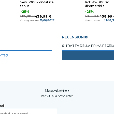
54w 3000k ondaluce
led 54w 3000k
tenua
dimmerabile
-25%
-25%
585,00 €
438,99 €
585,00 €
438,99 
13/08/2026
13/08/
Consegna entro:
Consegna entro:
RECENSIONI
SI TRATTA DELLA PRIMA RECE
OTTO
Newsletter
Iscriviti alla newsletter
ail