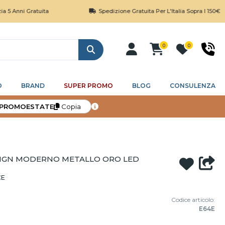
 Gratuita
Spedizione Gratuita Per L'Italia Sopra I 150€
0
0
Cerca
O
BRAND
SUPER PROMO
BLOG
CONSULENZA
PROMOESTATE
Copia
SIGN MODERNO METALLO ORO LED
CE
Codice articolo:
E64E