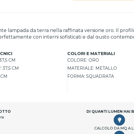
te lampada da terra nella raffinata versione oro. Il profi
erfettamente con interni sofisticati e dal gusto contempo
dell’arredamento. Grazie alla sorgente LED integrata co
mbienti contract di alta gamma.
CNICI
COLORI E MATERIALI
37,5 CM
COLORE:
ORO
:
37,5 CM
MATERIALE:
METALLO
 CM
FORMA:
SQUADRATA
DOTTO
DI QUANTI LUMEN HAI 
era
CALCOLO DA MQ A 