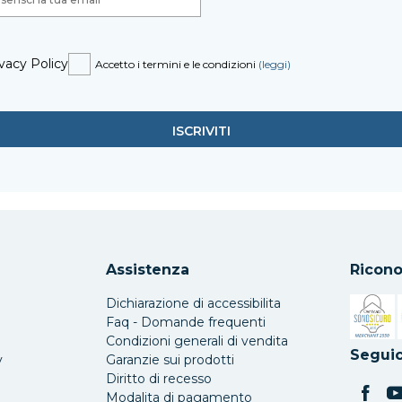
vacy Policy
Accetto i termini e le condizioni
(leggi)
Assistenza
Ricono
Dichiarazione di accessibilita
Faq - Domande frequenti
Condizioni generali di vendita
Si apre 
Seguic
y
Garanzie sui prodotti
Diritto di recesso
Modalita di pagamento