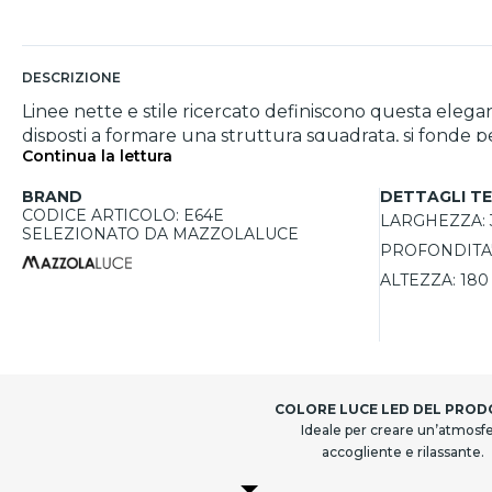
DESCRIZIONE
Linee nette e stile ricercato definiscono questa elegan
disposti a formare una struttura squadrata, si fonde p
Continua la lettura
anche a lampada spenta, diventando parte integrante 
atmosfere rilassanti in zone living, angoli lettura o a
BRAND
DETTAGLI TE
CODICE ARTICOLO: E64E
LARGHEZZA:
SELEZIONATO DA MAZZOLALUCE
PROFONDITA'
ALTEZZA:
180
COLORE LUCE LED DEL PRO
Ideale per creare un’atmosf
accogliente e rilassante.