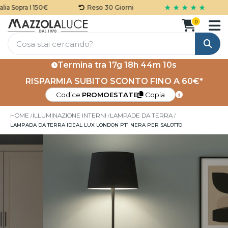
★ ★ ★ ★ ★
 Sopra I 150€
Reso 30 Giorni
0
Cerca
Termina tra
17g 18h 44m 10s
RISPARMIA SUBITO SCONTO FINO A 60€*
Codice:
PROMOESTATE
Copia
HOME
ILLUMINAZIONE INTERNI
LAMPADE DA TERRA
LAMPADA DA TERRA IDEAL LUX LONDON PT1 NERA PER SALOTTO