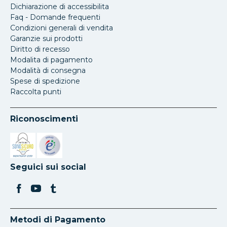
Dichiarazione di accessibilita
Faq - Domande frequenti
Condizioni generali di vendita
Garanzie sui prodotti
Diritto di recesso
Modalita di pagamento
Modalità di consegna
Spese di spedizione
Raccolta punti
Riconoscimenti
Si apre in una nuova scheda
Si apre in una nuova scheda
Seguici sui social
Metodi di Pagamento