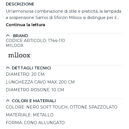
DESCRIZIONE
Un'armoniosa combinazione di stile e praticità, la lampada
a sospensione Samoi di Sforzin Miloox si distingue per il
suo design raffinato e la qualità dei materiali. Il corpo in
Continua la lettura
metallo verniciato a polvere assicura solidità e longevità,
BRAND
mentre il diffusore conico allungato, caratterizzato da
CODICE ARTICOLO: 1744-110
un'elegante finitura nera soft touch esterna e bianca
MILOOX
interna, dona un tocco di classe agli ambienti moderni. Il
dettaglio dello stelo in ottone spazzolato arricchisce il
design con un contrasto sofisticato. Grazie all'altezza
DETTAGLI TECNICI
regolabile fino a 200 cm e all'attacco E27, questa lampada
DIAMETRO:
20 CM
a sospensione si adatta perfettamente sopra un’isola, una
penisola o un tavolo da pranzo, offrendo un’illuminazione
LUNGHEZZA CAVO MAX:
200 CM
diretta e mirata. Installabile singolarmente o in serie,
DIAMETRO ROSONE:
10 CM
rappresenta una scelta ideale per chi cerca
un’illuminazione personalizzabile ed elegante.
COLORI E MATERIALI
COLORE:
NERO SOFT TOUCH, OTTONE SPAZZOLATO
MATERIALE:
METALLO
FORMA:
CONO ALLUNGATO