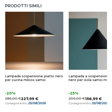
PRODOTTI SIMILI
Lampada sospensione piatto nero
Lampada a sospensione 
per cucina miloox samoi
nero per isola samoi milo
-20%
-25%
285,00 €
227,99 €
209,00 €
156,99 €
20/08/2026
20/08/2026
Consegna entro:
Consegna entro: