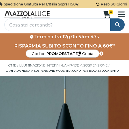
Spedizione Gratuita Per L'Italia Sopra I 150€
Reso 30 Giorni
0
Cerca
Termina tra
17g 0h 54m 47s
RISPARMIA SUBITO SCONTO FINO A 60€*
Codice:
PROMOESTATE
Copia
HOME
ILLUMINAZIONE INTERNI
LAMPADE A SOSPENSIONE
LAMPADA NERA A SOSPENSIONE MODERNA CONO PER ISOLA MILOOX SAMOI