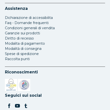
Assistenza
Dichiarazione di accessibilita
Faq - Domande frequenti
Condizioni generali di vendita
Garanzie sui prodotti
Diritto di recesso
Modalita di pagamento
Modalità di consegna
Spese di spedizione
Raccolta punti
Riconoscimenti
Si apre in una nuova scheda
Si apre in una nuova scheda
Seguici sui social