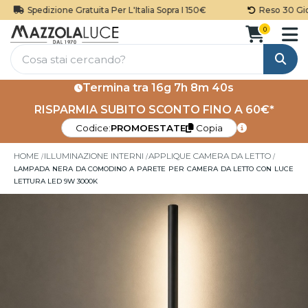
Spedizione Gratuita Per L'Italia Sopra I 150€
Reso 30 Giorn
0
Cerca
Termina tra
16g 7h 8m 40s
RISPARMIA SUBITO SCONTO FINO A 60€*
Codice:
PROMOESTATE
Copia
HOME
ILLUMINAZIONE INTERNI
APPLIQUE CAMERA DA LETTO
LAMPADA NERA DA COMODINO A PARETE PER CAMERA DA LETTO CON LUCE
LETTURA LED 9W 3000K