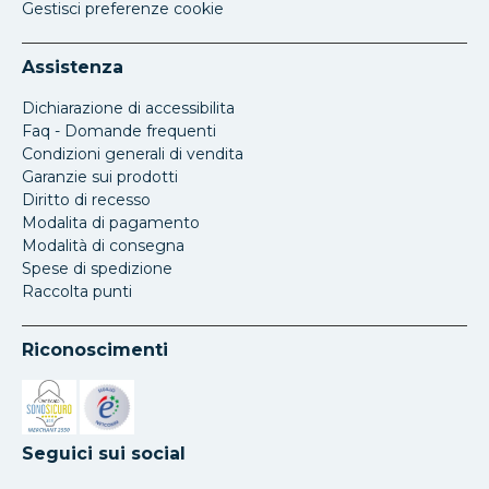
Gestisci preferenze cookie
Assistenza
Dichiarazione di accessibilita
Faq - Domande frequenti
Condizioni generali di vendita
Garanzie sui prodotti
Diritto di recesso
Modalita di pagamento
Modalità di consegna
Spese di spedizione
Raccolta punti
Riconoscimenti
Si apre in una nuova scheda
Si apre in una nuova scheda
Seguici sui social