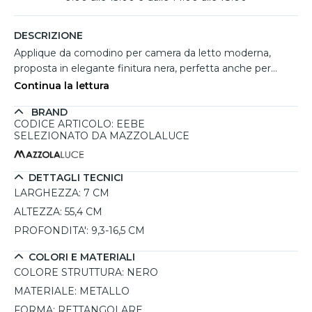
DESCRIZIONE
Applique da comodino per camera da letto moderna,
proposta in elegante finitura nera, perfetta anche per
ambienti hospitality come hotel, B&B e case vacanze. La
Continua la lettura
doppia emissione luminosa combina una luce indiretta
BRAND
diffusa verso la parete e un pratico spot da lettura
CODICE ARTICOLO: EEBE
orientabile, permettendo un uso flessibile e mirato. I due
SELEZIONATO DA MAZZOLALUCE
interruttori on/off integrati sulla base consentono di
gestire in modo indipendente le due fonti luminose. Il
design sottile e verticale valorizza lo spazio con
DETTAGLI TECNICI
discrezione, mentre il LED integrato da 9W con luce calda
LARGHEZZA:
7 CM
a 3000K garantisce comfort visivo, efficienza e lunga
ALTEZZA:
55,4 CM
durata nel tempo.
PROFONDITA':
9,3-16,5 CM
COLORI E MATERIALI
COLORE STRUTTURA:
NERO
MATERIALE:
METALLO
FORMA:
RETTANGOLARE