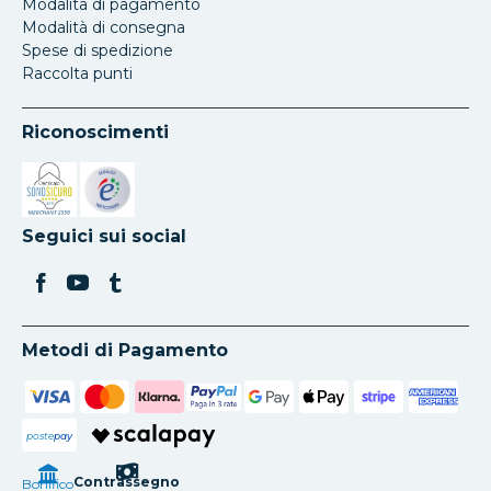
Modalita di pagamento
Modalità di consegna
Spese di spedizione
Raccolta punti
Riconoscimenti
Si apre in una nuova scheda
Si apre in una nuova scheda
Seguici sui social
Metodi di Pagamento
poste
pay
Contrassegno
Bonifico