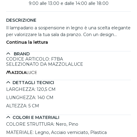
9:00 alle 13:00 e dalle 14:00 alle 18:00
DESCRIZIONE
Il lampadario a sospensione in legno è una scelta elegante
per valorizzare la tua sala da pranzo. Con un design
moderno e raffinato, si integra perfettamente con vari stili
Continua la lettura
d'arredo, conferendo un tocco di calore e naturalezza
BRAND
grazie alla sua struttura in legno di pino. La luce LED calda
CODICE ARTICOLO: F7BA
(3000K) emette un flusso luminoso di 1400 lumen, ideale
SELEZIONATO DA MAZZOLALUCE
per creare un'atmosfera accogliente durante i pasti. È
semplice da installare e presenta la possibilità di regolare
l'altezza, rendendolo versatile per ogni esigenza. Grazie
DETTAGLI TECNICI
alla sua durata di 10.000 ore, è una soluzione illuminativa
LARGHEZZA:
120,5 CM
sostenibile e pratica.
LUNGHEZZA:
140 CM
ALTEZZA:
5 CM
COLORI E MATERIALI
COLORE STRUTTURA:
Nero, Pino
MATERIALE:
Legno, Acciaio verniciato, Plastica