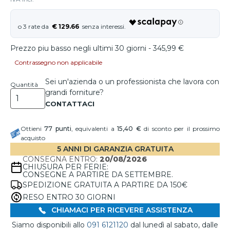
€ 129.66
Prezzo piu basso negli ultimi 30 giorni - 345,99 €
Contrassegno non applicabile
Sei un'azienda o un professionista che lavora con
Quantità
grandi forniture?
Ottieni
77
punti
, equivalenti a
15,40 €
di sconto per il prossimo
acquisto
5 ANNI DI GARANZIA GRATUITA
CONSEGNA ENTRO:
20/08/2026
CHIUSURA PER FERIE:
CONSEGNE A PARTIRE DA SETTEMBRE.
SPEDIZIONE GRATUITA A PARTIRE DA 150€
RESO ENTRO 30 GIORNI
CHIAMACI PER RICEVERE ASSISTENZA
Siamo disponibili allo
091 6121120
dal lunedì al sabato, dalle