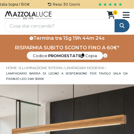
★ ★ ★ ★ ★
a Sopra I 150€
Reso 30 Giorni
0
Cerca
Termina tra
15g 19h 44m 24s
RISPARMIA SUBITO SCONTO FINO A 60€*
Codice:
PROMOESTATE
Copia
HOME
ILLUMINAZIONE INTERNI
LAMPADARI MODERNI
LAMPADARIO BARRA DI LEGNO A SOSPENSIONE PER TAVOLO SALA DA
PRANZO LED 24W 3000K