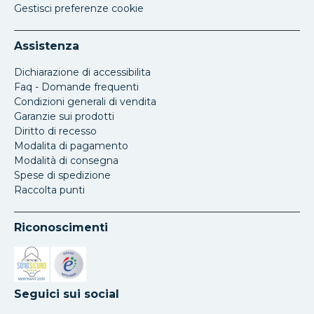
Gestisci preferenze cookie
Assistenza
Dichiarazione di accessibilita
Faq - Domande frequenti
Condizioni generali di vendita
Garanzie sui prodotti
Diritto di recesso
Modalita di pagamento
Modalità di consegna
Spese di spedizione
Raccolta punti
Riconoscimenti
Si apre in una nuova scheda
Si apre in una nuova scheda
Seguici sui social