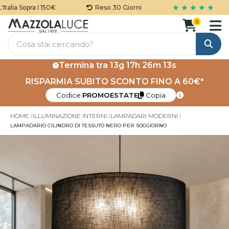
★ ★ ★ ★ ★
lia Sopra I 150€
Reso 30 Giorni
0
Cerca
Termina tra
13g 17h 26m 13s
RISPARMIA SUBITO SCONTO FINO A 60€*
Codice:
PROMOESTATE
Copia
HOME
ILLUMINAZIONE INTERNI
LAMPADARI MODERNI
LAMPADARIO CILINDRO DI TESSUTO NERO PER SOGGIORNO