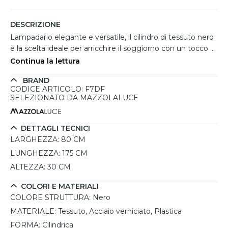
DESCRIZIONE
Lampadario elegante e versatile, il cilindro di tessuto nero
è la scelta ideale per arricchire il soggiorno con un tocco di
classe. La struttura in acciaio verniciato e il paralume in
Continua la lettura
tessuto nero offrono un design raffinato, perfetto per
BRAND
ambienti moderni e glamour. Con un diametro di 80 cm e
CODICE ARTICOLO: F7DF
un'altezza di 30 cm, si adatta facilmente a diverse altezze
SELEZIONATO DA MAZZOLALUCE
di soffitto, rendendolo una soluzione pratica e stilosa.
Questo lampadario richiede tre lampadine con attacco
E27, permettendo di personalizzare l'intensità luminosa e il
DETTAGLI TECNICI
colore della luce in base alle proprie preferenze. È
LARGHEZZA:
80 CM
dimmerabile, quindi ideale per creare atmosfere
LUNGHEZZA:
175 CM
suggestive.
ALTEZZA:
30 CM
COLORI E MATERIALI
COLORE STRUTTURA:
Nero
MATERIALE:
Tessuto, Acciaio verniciato, Plastica
FORMA:
Cilindrica