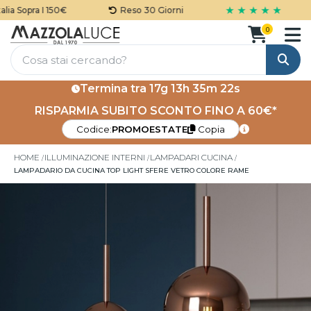
★ ★ ★ ★ ★
a Sopra I 150€
Reso 30 Giorni
0
Cerca
Termina tra
17g 13h 35m 22s
RISPARMIA SUBITO SCONTO FINO A 60€*
Codice:
PROMOESTATE
Copia
HOME
ILLUMINAZIONE INTERNI
LAMPADARI CUCINA
LAMPADARIO DA CUCINA TOP LIGHT SFERE VETRO COLORE RAME