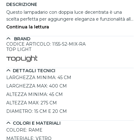
DESCRIZIONE
Questo lampadario con doppia luce decentrata è una
scelta perfetta per aggiungere eleganza e funzionalità alla
vostra cucina, in particolare sopra l'isola o la penisola. Il
Continua la lettura
design prevede due sfere in vetro color rame, di diametro
BRAND
15 cm e 20 cm, che emettono una luce soffusa ma ben
CODICE ARTICOLO: 1155-S2-MIX-RA
distribuita, creando un'atmosfera calda e invitante. I
TOP LIGHT
prolungamenti in vetro dello stesso colore amplificano
l'effetto stilistico, donando originalità alla composizione.
Inoltre, grazie ai cavi regolabili, è possibile adattare
DETTAGLI TECNICI
facilmente l'altezza e la posizione della lampada, per
LARGHEZZA MINIMA:
45 CM
un'illuminazione su misura.
LARGHEZZA MAX:
400 CM
ALTEZZA MINIMA:
45 CM
ALTEZZA MAX:
275 CM
DIAMETRO:
15 CM E 20 CM
COLORI E MATERIALI
COLORE:
RAME
MATERIALE:
VETRO