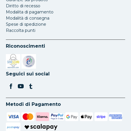
Diritto di recesso
Modalita di pagamento
Modalità di consegna
Spese di spedizione
Raccolta punti
Riconoscimenti
Si apre in una nuova scheda
Si apre in una nuova scheda
Seguici sui social
Metodi di Pagamento
poste
pay