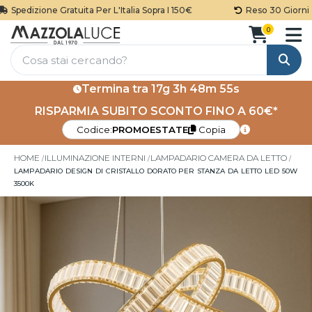
Spedizione Gratuita Per L'Italia Sopra I 150€
Reso 30 Giorni
0
Cerca
Termina tra
17g 3h 48m 54s
RISPARMIA SUBITO SCONTO FINO A 60€*
Codice:
PROMOESTATE
Copia
HOME
ILLUMINAZIONE INTERNI
LAMPADARIO CAMERA DA LETTO
LAMPADARIO DESIGN DI CRISTALLO DORATO PER STANZA DA LETTO LED 50W
3500K