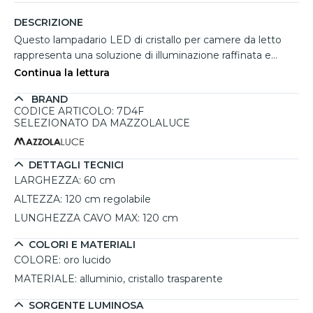
DESCRIZIONE
Questo lampadario LED di cristallo per camere da letto
rappresenta una soluzione di illuminazione raffinata e
originale. La struttura in alluminio color oro lucido,
Continua la lettura
impreziosita da cristalli trasparenti a forma di losanga,
BRAND
riflette e diffonde la luce in modo uniforme, creando
CODICE ARTICOLO: 7D4F
un'atmosfera accogliente e luminosa. Con un'emissione
SELEZIONATO DA MAZZOLALUCE
luminosa di 4075 lumen e una temperatura di colore di
3500K, offre un perfetto equilibrio tra tonalità calde e
naturali, illuminando con eleganza spazi fino a 20 m². La
DETTAGLI TECNICI
funzione dimmerabile permette di regolare l’intensità
LARGHEZZA:
60 cm
luminosa, adattandola alle diverse esigenze della giornata,
ALTEZZA:
120 cm regolabile
rendendolo ideale per ambienti di medie e grandi
LUNGHEZZA CAVO MAX:
120 cm
dimensioni. Grazie al design sofisticato e ai materiali di alta
qualità, questo lampadario è un elemento decorativo che
COLORI E MATERIALI
arricchisce ogni stanza con stile.
COLORE:
oro lucido
MATERIALE:
alluminio, cristallo trasparente
SORGENTE LUMINOSA