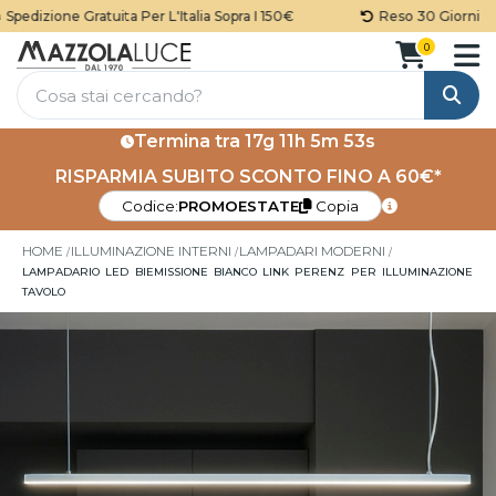
pedizione Gratuita Per L'Italia Sopra I 150€
Reso 30 Giorni
0
Cerca
Termina tra
17g 11h 5m 53s
RISPARMIA SUBITO SCONTO FINO A 60€*
Codice:
PROMOESTATE
Copia
HOME
ILLUMINAZIONE INTERNI
LAMPADARI MODERNI
LAMPADARIO LED BIEMISSIONE BIANCO LINK PERENZ PER ILLUMINAZIONE
TAVOLO