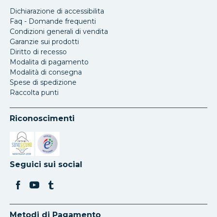
Dichiarazione di accessibilita
Faq - Domande frequenti
Condizioni generali di vendita
Garanzie sui prodotti
Diritto di recesso
Modalita di pagamento
Modalità di consegna
Spese di spedizione
Raccolta punti
Riconoscimenti
Si apre in una nuova scheda
Si apre in una nuova scheda
Seguici sui social
Metodi di Pagamento