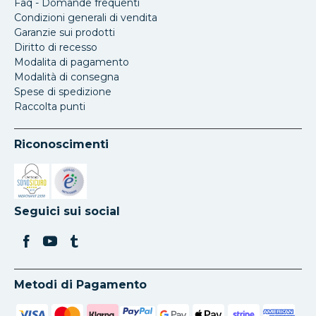
Faq - Domande frequenti
Condizioni generali di vendita
Garanzie sui prodotti
Diritto di recesso
Modalita di pagamento
Modalità di consegna
Spese di spedizione
Raccolta punti
Riconoscimenti
Si apre in una nuova scheda
Si apre in una nuova scheda
Seguici sui social
Metodi di Pagamento