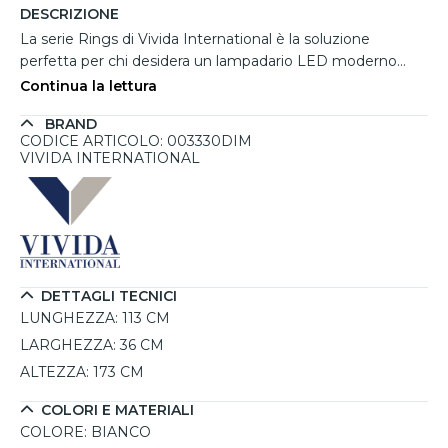
DESCRIZIONE
La serie Rings di Vivida International è la soluzione
perfetta per chi desidera un lampadario LED moderno
capace di unire efficienza e design. La sua struttura
Continua la lettura
sinuosa a spirale, realizzata in alluminio e silicone, diffonde
BRAND
la luce in modo omogeneo a 360°, illuminando con
CODICE ARTICOLO: 003330DIM
eleganza qualsiasi ambiente interno. Grazie alla sorgente
VIVIDA INTERNATIONAL
LED integrata da 47W e 2900 lumen, garantisce una
luminosità intensa e piacevole, ideale per soggiorni, salotti
e uffici. Il trasformatore, nascosto nel rosone a soffitto, è
sostituibile per una maggiore durata nel tempo. L’altezza
regolabile consente un adattamento perfetto a soffitti di
varie altezze. Un lampadario LED moderno che dona stile
DETTAGLI TECNICI
e funzionalità a ogni spazio.
LUNGHEZZA:
113 CM
LARGHEZZA:
36 CM
ALTEZZA:
173 CM
COLORI E MATERIALI
COLORE:
BIANCO