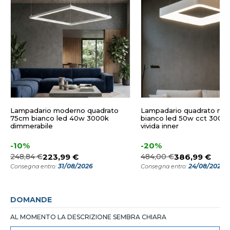
Lampadario moderno quadrato
Lampadario quadrato mo
75cm bianco led 40w 3000k
bianco led 50w cct 3000
dimmerabile
vivida inner
-10%
-20%
248,84 €
223,99 €
484,00 €
386,99 €
31/08/2026
24/08/2026
Consegna entro:
Consegna entro:
DOMANDE
AL MOMENTO LA DESCRIZIONE SEMBRA CHIARA