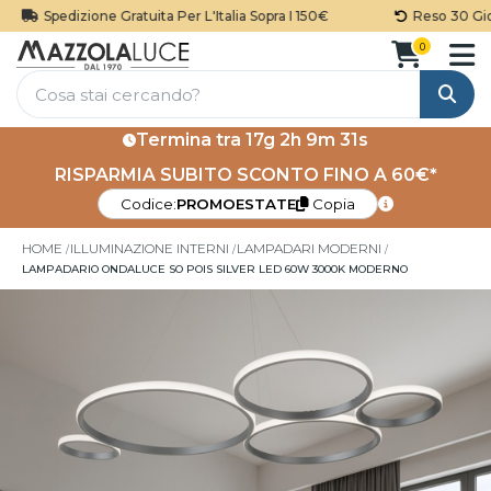
Spedizione Gratuita Per L'Italia Sopra I 150€
Reso 30 Giorn
0
Cerca
Termina tra
17g 2h 9m 31s
RISPARMIA SUBITO SCONTO FINO A 60€*
Codice:
PROMOESTATE
Copia
HOME
ILLUMINAZIONE INTERNI
LAMPADARI MODERNI
LAMPADARIO ONDALUCE SO POIS SILVER LED 60W 3000K MODERNO