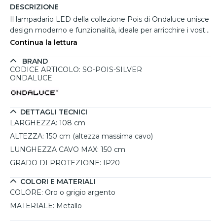
DESCRIZIONE
Il lampadario LED della collezione Pois di Ondaluce unisce
design moderno e funzionalità, ideale per arricchire i vostri
ambienti. Realizzato in metallo e disponibile in finiture oro
Continua la lettura
o grigio argento, si distingue per la sua composizione di
BRAND
cerchi di diverse dimensioni, uniti in una configurazione
CODICE ARTICOLO: SO-POIS-SILVER
dinamica e scenografica. Con una potenza LED integrata
ONDALUCE
di 60W e tonalità calda a 3000K, offre una luce
avvolgente e uniforme. Tra i lampadari moderni da salone,
si fa notare per la sua versatilità e per la capacità di creare
DETTAGLI TECNICI
un’atmosfera elegante e rilassante. I cavi regolabili fino a
LARGHEZZA:
108 cm
150 cm permettono una personalizzazione completa
ALTEZZA:
150 cm (altezza massima cavo)
dell’installazione. Un’opzione eccellente anche nell’ambito
LUNGHEZZA CAVO MAX:
150 cm
dell’illuminazione degli interni di design, grazie alla
funzione dimmerabile e alla praticità di montaggio.
GRADO DI PROTEZIONE:
IP20
COLORI E MATERIALI
COLORE:
Oro o grigio argento
MATERIALE:
Metallo