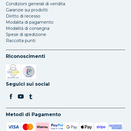
Condizioni generali di vendita
Garanzie sui prodotti
Diritto di recesso
Modalita di pagamento
Modalità di consegna
Spese di spedizione
Raccolta punti
Riconoscimenti
Si apre in una nuova scheda
Si apre in una nuova scheda
Seguici sui social
Metodi di Pagamento