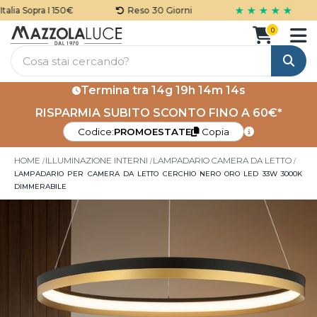
★ ★ ★ ★ ★
ia Sopra I 150€
Reso 30 Giorni
0
Cerca
Termina tra
14g 19h 14m 13s
RISPARMIA SUBITO SCONTO FINO A 60€*
Codice:
PROMOESTATE
Copia
HOME
ILLUMINAZIONE INTERNI
LAMPADARIO CAMERA DA LETTO
LAMPADARIO PER CAMERA DA LETTO CERCHIO NERO ORO LED 33W 3000K
DIMMERABILE