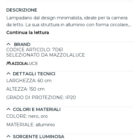
DESCRIZIONE
Lampadario dal design minimalista, ideale per la camera
da letto. La sua struttura in alluminio con forma circolare,
caratterizzata da un elegante contrasto bicolore nero e
Continua la lettura
oro, conferisce al prodotto uno stile raffinato e
BRAND
contemporaneo. L’anello sospeso permette una
CODICE ARTICOLO: 7D61
distribuzione uniforme della luce, che si diffonde
SELEZIONATO DA MAZZOLALUCE
indirettamente verso il basso, creando un’atmosfera calda
e rilassante. La luce a LED integrata, con temperatura di
colore a 3000K, è dimmerabile tramite un interruttore a
DETTAGLI TECNICI
parete (acquistabile separatamente), permettendo di
LARGHEZZA:
60 cm
regolare l’intensità luminosa secondo le esigenze. Questo
ALTEZZA:
150 cm
lampadario è pensato per integrarsi armoniosamente in
GRADO DI PROTEZIONE:
IP20
spazi contemporanei, senza risultare ingombrante grazie
al suo profilo sottile. La sua durata di 30.000 ore assicura
COLORI E MATERIALI
una lunga vita operativa, offrendo un’illuminazione stabile
COLORE:
nero, oro
ed efficiente nel tempo.
MATERIALE:
alluminio
SORGENTE LUMINOSA