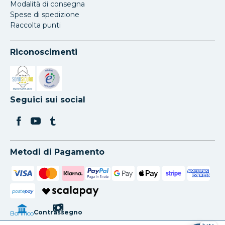
Modalità di consegna
Spese di spedizione
Raccolta punti
Riconoscimenti
Si apre in una nuova scheda
Si apre in una nuova scheda
Seguici sui social
Metodi di Pagamento
poste
pay
Contrassegno
Bonifico