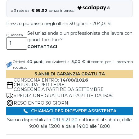
€ 68.00
Prezzo piu basso negli ultimi 30 giorni - 204,01 €
Sei un'azienda o un professionista che lavora con
Quantità
grandi forniture?
Ottieni
40
punti
, equivalenti a
8,00 €
di sconto per il prossimo
acquisto
5 ANNI DI GARANZIA GRATUITA
CONSEGNA ENTRO:
14/08/2026
CHIUSURA PER FERIE:
CONSEGNE A PARTIRE DA SETTEMBRE.
SPEDIZIONE GRATUITA A PARTIRE DA 150€
RESO ENTRO 30 GIORNI
CHIAMACI PER RICEVERE ASSISTENZA
Siamo disponibili allo
091 6121120
dal lunedì al sabato, dalle
9:00 alle 13:00 e dalle 14:00 alle 18:00