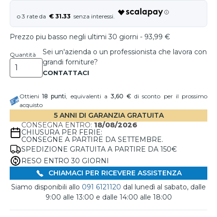
€ 31.33
Prezzo piu basso negli ultimi 30 giorni - 93,99 €
Sei un'azienda o un professionista che lavora con
Quantità
grandi forniture?
Ottieni
18
punti
, equivalenti a
3,60 €
di sconto per il prossimo
acquisto
5 ANNI DI GARANZIA GRATUITA
CONSEGNA ENTRO:
18/08/2026
CHIUSURA PER FERIE:
CONSEGNE A PARTIRE DA SETTEMBRE.
SPEDIZIONE GRATUITA A PARTIRE DA 150€
RESO ENTRO 30 GIORNI
CHIAMACI PER RICEVERE ASSISTENZA
Siamo disponibili allo
091 6121120
dal lunedì al sabato, dalle
9:00 alle 13:00 e dalle 14:00 alle 18:00