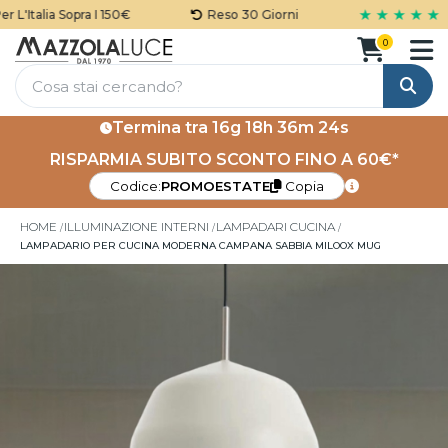
★ ★ ★ ★ ★
'Italia Sopra I 150€
Reso 30 Giorni
0
Cerca
Termina tra
16g 18h 36m 23s
RISPARMIA SUBITO SCONTO FINO A 60€*
Codice:
PROMOESTATE
Copia
HOME
ILLUMINAZIONE INTERNI
LAMPADARI CUCINA
LAMPADARIO PER CUCINA MODERNA CAMPANA SABBIA MILOOX MUG