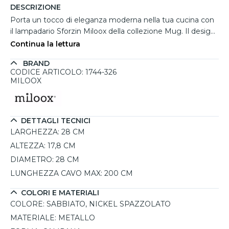
DESCRIZIONE
Porta un tocco di eleganza moderna nella tua cucina con
il lampadario Sforzin Miloox della collezione Mug. Il design
delicato e sofisticato si esprime attraverso un paralume in
Continua la lettura
metallo a forma di campana, verniciato in un caldo colore
BRAND
sabbia. Con un diametro di 28 cm, questo lampadario
CODICE ARTICOLO: 1744-326
pendente è l'ideale per illuminare spazi come isole,
MILOOX
penisole o tavoli da pranzo, creando un ambiente
accogliente e raffinato. Il diffusore, combinato con un
attacco E27, ti permette di scegliere facilmente la
DETTAGLI TECNICI
lampadina più adatta alle tue necessità, mentre
LARGHEZZA:
28 CM
l'installazione è facilitata dal rosone in nichel spazzolato,
che si fissa saldamente al soffitto. Grazie al cavo
ALTEZZA:
17,8 CM
regolabile, puoi personalizzare l'altezza del lampadario in
DIAMETRO:
28 CM
base alle tue preferenze, aggiungendo un tocco di stile e
LUNGHEZZA CAVO MAX:
200 CM
praticità alla tua cucina.
COLORI E MATERIALI
COLORE:
SABBIATO, NICKEL SPAZZOLATO
MATERIALE:
METALLO