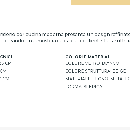
nsione per cucina moderna presenta un design raffinato c
, creando un'atmosfera calda e accogliente. La struttura 
 seconda delle lampadine utilizzate. Con tre sorgenti di l
 pranzo o aree living, questo lampadario è un elemento d
CNICI
COLORI E MATERIALI
35 CM
COLORE VETRO:
BIANCO
 CM
COLORE STRUTTURA:
BEIGE
0 CM
MATERIALE:
LEGNO, METALL
FORMA:
SFERICA