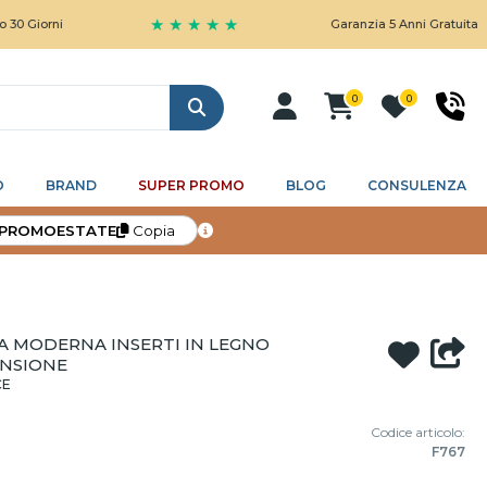
★ ★ ★ ★ ★
Garanzia 5 Anni Gratuita
0
0
Cerca
O
BRAND
SUPER PROMO
BLOG
CONSULENZA
PROMOESTATE
Copia
A MODERNA INSERTI IN LEGNO
ENSIONE
CE
Codice articolo:
F767