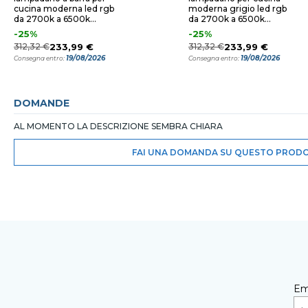
cucina moderna led rgb
moderna grigio led rgb
da 2700k a 6500k
da 2700k a 6500k
controllo remoto app
controllo remoto app
-25%
-25%
312,32 €
233,99 €
312,32 €
233,99 €
19/08/2026
19/08/2026
Consegna entro:
Consegna entro:
DOMANDE
AL MOMENTO LA DESCRIZIONE SEMBRA CHIARA
FAI UNA DOMANDA SU QUESTO PROD
Em