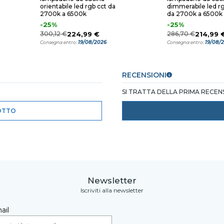
orientabile led rgb cct da
dimmerabile led rg
2700k a 6500k
da 2700k a 6500k
-25%
-25%
300,12 €
224,99 €
286,70 €
214,99 
19/08/2026
19/08/
Consegna entro:
Consegna entro:
RECENSIONI
SI TRATTA DELLA PRIMA RECE
OTTO
Newsletter
Iscriviti alla newsletter
ail