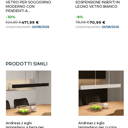
VETRO PER SOGGIORNO
SOSPENSIONE INSERTI IN
MODERNO CON
LEGNO VETRO BIANCO
PENDENTI A
SOSPENSIONE
-10%
-9%
524,60 €
471,99 €
78,08 €
70,99 €
20/08/2026
20/08/2026
CONSEGNA ENTRO:
CONSEGNA ENTRO:
PRODOTTI SIMILI
Andreas z eglo
Andreas z eglo
lampadario a barra per
lampadario per cucina