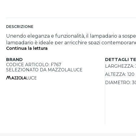
DESCRIZIONE
Unendo eleganza e funzionalità, il lampadario a sospe
lampadario è ideale per arricchire spazi contemporanei
Continua la lettura
metallo, e offre la versatilità di essere dimmerabile, a
seconda delle necessità. Perfetto per cucine, sale da
BRAND
DETTAGLI TE
CODICE ARTICOLO: F767
LARGHEZZA:
SELEZIONATO DA MAZZOLALUCE
ALTEZZA:
120
DIAMETRO:
3