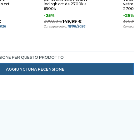
b cct
led rgb cct da 2700k a
vetro 4 l
6500k
2700k a
-25%
-25%
€
200,08 €
149,99 €
350,14 €
2026
19/08/2026
Consegna entro:
Consegna e
NSIONE PER QUESTO PRODOTTO
AGGIUNGI UNA RECENSIONE