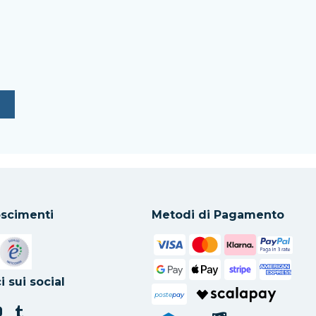
scimenti
Metodi di Pagamento
in una nuova scheda
Si apre in una nuova scheda
i sui social
poste
pay