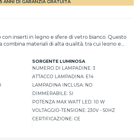
5 ANNI DI GARANZIA GRATUITA
on inserti in legno e sfere di vetro bianco. Questo
combina materiali di alta qualità, tra cui legno e
uce E14, consente di personalizzare l'illuminazione a
ecorativo che non passa inosservato.
SORGENTE LUMINOSA
NUMERO DI LAMPADINE:
3
ATTACCO LAMPADINA:
E14
O
LAMPADINA INCLUSA:
NO
DIMMERABILE:
SI
POTENZA MAX WATT LED:
10 W
VOLTAGGIO-TENSIONE:
230V - 50HZ
CERTIFICAZIONE:
CE