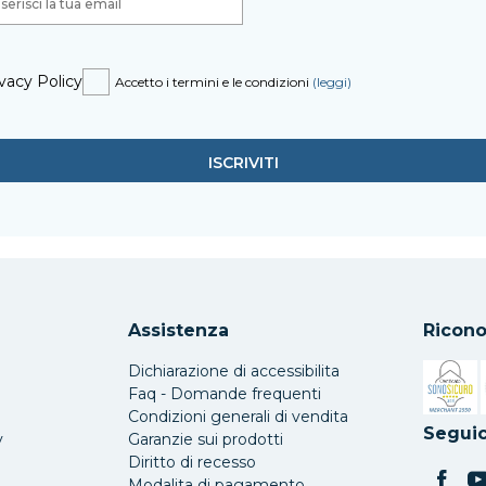
vacy Policy
Accetto i termini e le condizioni
(leggi)
Assistenza
Ricono
Dichiarazione di accessibilita
Faq - Domande frequenti
Condizioni generali di vendita
Si apre 
Seguic
y
Garanzie sui prodotti
Diritto di recesso
Modalita di pagamento