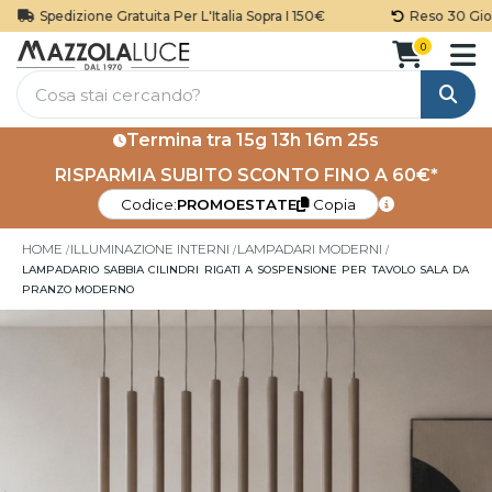
Spedizione Gratuita Per L'Italia Sopra I 150€
Reso 30 Giorni
0
Cerca
Termina tra
15g 13h 16m 25s
RISPARMIA SUBITO SCONTO FINO A 60€*
Codice:
PROMOESTATE
Copia
HOME
ILLUMINAZIONE INTERNI
LAMPADARI MODERNI
LAMPADARIO SABBIA CILINDRI RIGATI A SOSPENSIONE PER TAVOLO SALA DA
PRANZO MODERNO