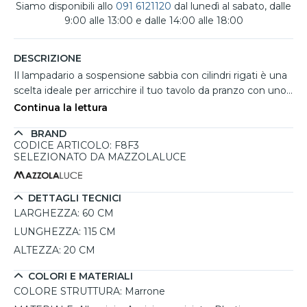
Siamo disponibili allo
091 6121120
dal lunedì al sabato, dalle
9:00 alle 13:00 e dalle 14:00 alle 18:00
DESCRIZIONE
Il lampadario a sospensione sabbia con cilindri rigati è una
scelta ideale per arricchire il tuo tavolo da pranzo con uno
stile moderno e loft. La sua struttura in alluminio e acciaio
Continua la lettura
verniciato in un elegante colore marrone offre un aspetto
BRAND
robusto e contemporaneo. Con una lunghezza di 115 cm e
CODICE ARTICOLO: F8F3
una larghezza di 60 cm, è perfetto per ambienti spaziosi,
SELEZIONATO DA MAZZOLALUCE
mentre i cilindri rigati diffondono la luce in modo
armonioso. Questa lampada è progettata per utilizzare
lampadine G9, permettendo una personalizzazione della
DETTAGLI TECNICI
fonte luminosa in base alle tue preferenze. Inoltre, il
LARGHEZZA:
60 CM
design dimmerabile ti consente di creare l'atmosfera
LUNGHEZZA:
115 CM
perfetta per ogni occasione. È un complemento perfetto
ALTEZZA:
20 CM
per sale da pranzo moderne, dove il comfort e l'estetica si
fondono.
COLORI E MATERIALI
COLORE STRUTTURA:
Marrone