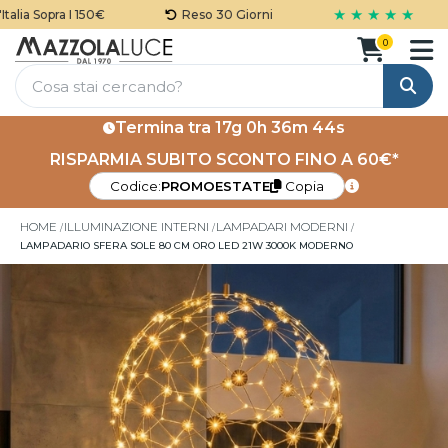
★ ★ ★ ★ ★
ia Sopra I 150€
Reso 30 Giorni
0
Cerca
Termina tra
17g 0h 36m 44s
RISPARMIA SUBITO SCONTO FINO A 60€*
Codice:
PROMOESTATE
Copia
HOME
ILLUMINAZIONE INTERNI
LAMPADARI MODERNI
LAMPADARIO SFERA SOLE 80 CM ORO LED 21W 3000K MODERNO