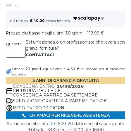
IVA incl.
€ 40.00
Prezzo piu basso negli ultimi 30 giorni - 119,99 €
Sei un'azienda o un professionista che lavora con
Quantità
grandi forniture?
Ottieni
23
punti
, equivalenti a
4,60 €
di sconto per il prossimo
acquisto
5 ANNI DI GARANZIA GRATUITA
CONSEGNA ENTRO:
26/08/2026
CHIUSURA PER FERIE:
CONSEGNE A PARTIRE DA SETTEMBRE.
SPEDIZIONE GRATUITA A PARTIRE DA 150€
RESO ENTRO 30 GIORNI
CHIAMACI PER RICEVERE ASSISTENZA
Siamo disponibili allo
091 6121120
dal lunedì al sabato, dalle
9:00 alle 13:00 e dalle 14:00 alle 18:00