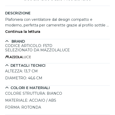
DESCRIZIONE
Plafoniera con ventilatore dal design compatto e
moderno, perfetta per camerette grazie al profilo sottile di
soli 13,7 cm. La struttura in acciaio con finitura bianca
Continua la lettura
integra un diffusore circolare in ABS con luce LED da 40W,
BRAND
capace di creare atmosfere regolabili da 3000K a 6500K. Il
CODICE ARTICOLO: F57D
sistema di ventilazione centrale con pale interne in
SELEZIONATO DA MAZZOLALUCE
policarbonato assicura un flusso d’aria delicato e uniforme.
Dotata di 3 velocità e motore DC silenzioso, offre comfort
e praticità con gestione tramite telecomando.
DETTAGLI TECNICI
ALTEZZA:
13,7 CM
DIAMETRO:
46,6 CM
COLORI E MATERIALI
COLORE STRUTTURA:
BIANCO
MATERIALE:
ACCIAIO / ABS
FORMA:
ROTONDA