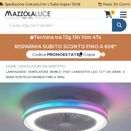
Spedizione Gratuita Per L'Italia Sopra I 150€
Reso 30 Giorni
0
Cerca
Termina tra
13g 15h 10m 46s
RISPARMIA SUBITO SCONTO FINO A 60€*
Codice:
PROMOESTATE
Copia
HOME
VENTILATORI DA SOFFITTO
LAMPADARIO VENTILATORE BIANCO PER CAMERETTA LED CCT DA 3000K A
6500K RGB TELECOMANDO FINO A 13MQ