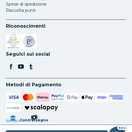
Spese di spedizione
Raccolta punti
Riconoscimenti
Si apre in una nuova scheda
Si apre in una nuova scheda
Seguici sui social
Metodi di Pagamento
poste
pay
Contrassegno
Bonifico
beta