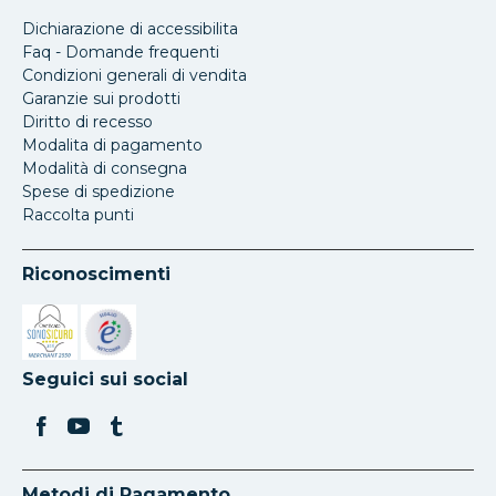
Dichiarazione di accessibilita
Faq - Domande frequenti
Condizioni generali di vendita
Garanzie sui prodotti
Diritto di recesso
Modalita di pagamento
Modalità di consegna
Spese di spedizione
Raccolta punti
Riconoscimenti
Si apre in una nuova scheda
Si apre in una nuova scheda
Seguici sui social
Metodi di Pagamento