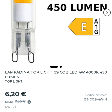
LAMPADINA TOP LIGHT G9 COB LED 4W 4000K 450
LUMEN
TOP LIGHT
6,20 €
Codice articolo:
G9-COB-4W-N
7,56 €
MSRP
IVA incl.