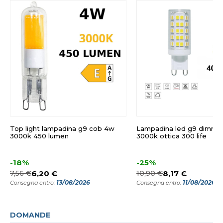
Top light lampadina g9 cob 4w
Lampadina led g9 dimmer
3000k 450 lumen
3000k ottica 300 life
-18%
-25%
7,56 €
6,20 €
10,90 €
8,17 €
13/08/2026
11/08/2026
Consegna entro:
Consegna entro:
DOMANDE