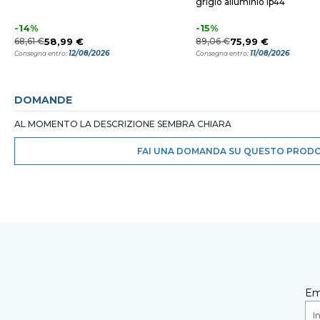
grigio alluminio ip44
-14%
-15%
68,61 €
58,99 €
89,06 €
75,99 €
12/08/2026
11/08/2026
Consegna entro:
Consegna entro:
DOMANDE
AL MOMENTO LA DESCRIZIONE SEMBRA CHIARA
FAI UNA DOMANDA SU QUESTO PROD
Em