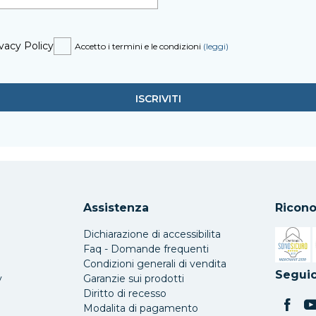
vacy Policy
Accetto i termini e le condizioni
(leggi)
Assistenza
Ricono
Dichiarazione di accessibilita
Faq - Domande frequenti
Condizioni generali di vendita
Si apre 
Seguic
y
Garanzie sui prodotti
Diritto di recesso
Modalita di pagamento