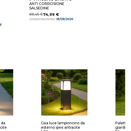
ANTI CORROSIONE
SALSEDINE
88,45 €
74,99 €
18/08/2026
CONSEGNA ENTRO:
6
 da
Gea luce lampioncino da
Paletto 
cite
esterno ip44 antracite
giardino