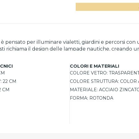
ensato per illuminare vialetti, giardini e percorsi con un
sti richiama il design delle lampade nautiche, creando un
IP44 lo rende adatto all'utilizzo all'aperto, garantendo re
 anni contro la corrosione; sono esclusi dalla garanzia lo
CNICI
COLORI E MATERIALI
CM
COLORE VETRO:
TRASPAREN
:
22 CM
COLORE STRUTTURA:
COLOR 
2 CM
MATERIALE:
ACCIAIO ZINCAT
FORMA:
ROTONDA