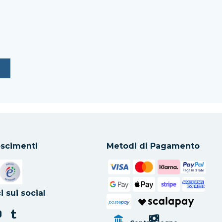
scimenti
Metodi di Pagamento
in una nuova scheda
Si apre in una nuova scheda
i sui social
poste
pay