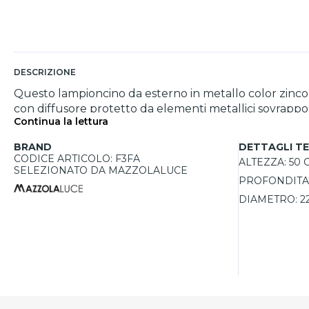
DESCRIZIONE
Questo lampioncino da esterno in metallo color zinco è p
con diffusore protetto da elementi metallici sovrappo
Continua la lettura
e valorizzare gli spazi esterni. Il grado di protezione 
acciaio zincato a caldo, è coperto da una garanzia di 15
BRAND
DETTAGLI TE
CODICE ARTICOLO: F3FA
ALTEZZA:
50 
SELEZIONATO DA MAZZOLALUCE
PROFONDITA'
DIAMETRO:
2