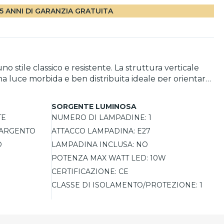
5 ANNI DI GARANZIA GRATUITA
o stile classico e resistente. La struttura verticale
a luce morbida e ben distribuita ideale per orientare
sistenza a umidità e spruzzi d'acqua. Realizzato in
 scolorimento della superficie e i componenti tecnici.
SORGENTE LUMINOSA
TE
NUMERO DI LAMPADINE:
1
ARGENTO
ATTACCO LAMPADINA:
E27
O
LAMPADINA INCLUSA:
NO
POTENZA MAX WATT LED:
10W
CERTIFICAZIONE:
CE
CLASSE DI ISOLAMENTO/PROTEZIONE:
1