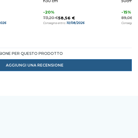
h30 cm
50cm
-20%
-15%
73,20 €
58,56 €
89,06 €
2026
10/08/2026
Consegna entro:
Consegna e
NSIONE PER QUESTO PRODOTTO
AGGIUNGI UNA RECENSIONE