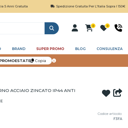
Gratuita
Spedizione Gratuita Per L'Italia Sopra I 150€
0
0
Cerca
O
BRAND
SUPER PROMO
BLOG
CONSULENZA
PROMOESTATE
Copia
NO ACCIAIO ZINCATO IP44 ANTI
CE
Codice articolo:
F3FA