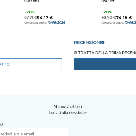
h30 cm
h50 cm
-20%
-20%
67,71 €
54,17 €
92,72 €
74,18 €
10/08/2026
10/08/
Consegna entro:
Consegna entro:
RECENSIONI
SI TRATTA DELLA PRIMA RECE
OTTO
Newsletter
Iscriviti alla newsletter
ail