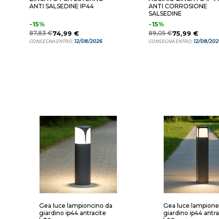
ANTI SALSEDINE IP44
ANTI CORROSIONE
SALSEDINE
-15%
-15%
87,83 €
74,99 €
89,05 €
75,99 €
12/08/2026
12/08/202
CONSEGNA ENTRO:
CONSEGNA ENTRO:
Gea luce lampioncino da
Gea luce lampione
giardino ip44 antracite
giardino ip44 antra