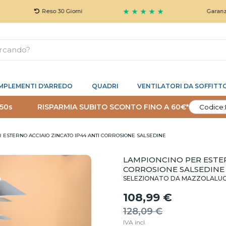
★ ★ ★ ★ ★
Reso 30 Giorni
Garanzia 5 Anni 
MPLEMENTI D'ARREDO
QUADRI
VENTILATORI DA SOFFITT
 49s
RISPARMIA SUBITO SCONTO FINO A 60€*
Codice:
 ESTERNO ACCIAIO ZINCATO IP44 ANTI CORROSIONE SALSEDINE
LAMPIONCINO PER ESTER
CORROSIONE SALSEDINE
SELEZIONATO DA MAZZOLALU
108,99 €
128,09 €
IVA incl.