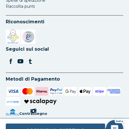
Spese di spedizione
Raccolta punti
Riconoscimenti
Si apre in una nuova scheda
Si apre in una nuova scheda
Seguici sui social
Metodi di Pagamento
poste
pay
Contrassegno
Bonifico
beta