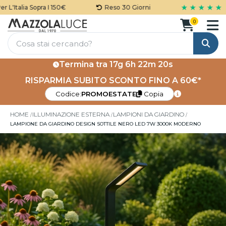
★ ★ ★ ★ ★
'Italia Sopra I 150€
Reso 30 Giorni
0
Cerca
Termina tra
17g 6h 22m 19s
RISPARMIA SUBITO SCONTO FINO A 60€*
Codice:
PROMOESTATE
Copia
HOME
ILLUMINAZIONE ESTERNA
LAMPIONI DA GIARDINO
LAMPIONE DA GIARDINO DESIGN SOTTILE NERO LED 7W 3000K MODERNO