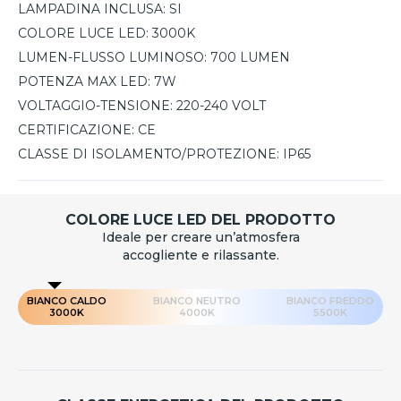
design per l’illuminazione esterna.
LAMPADINA INCLUSA:
SI
COLORE LUCE LED:
3000K
LUMEN-FLUSSO LUMINOSO:
700 LUMEN
POTENZA MAX LED:
7W
VOLTAGGIO-TENSIONE:
220-240 VOLT
CERTIFICAZIONE:
CE
CLASSE DI ISOLAMENTO/PROTEZIONE:
IP65
COLORE LUCE LED DEL PRODOTTO
Ideale per creare un’atmosfera
accogliente e rilassante.
BIANCO CALDO
BIANCO NEUTRO
BIANCO FREDDO
3000K
4000K
5500K