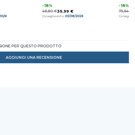
-18%
-18%
48,80 €
39,99 €
75,64 €
2026
05/08/2026
Consegna entro:
Consegna e
NSIONE PER QUESTO PRODOTTO
AGGIUNGI UNA RECENSIONE