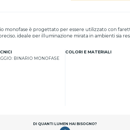
ario monofase è progettato per essere utilizzato con f
reciso, ideale per illuminazione mirata in ambienti sia r
i, l'ottica da 20° si adatta facilmente al binario monofase
ssorio è semplice da installare e garantisce un uso affidabi
CNICI
COLORI E MATERIALI
AGGIO:
BINARIO MONOFASE
DI QUANTI LUMEN HAI BISOGNO?