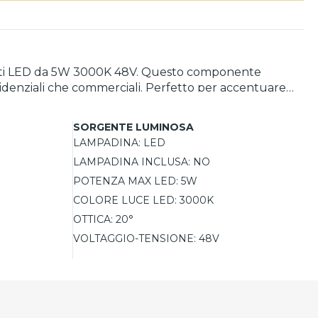
aretti LED da 5W 3000K 48V. Questo componente
esidenziali che commerciali. Perfetto per accentuare
 per una configurazione di illuminazione personalizzata.
le nel tempo.
SORGENTE LUMINOSA
LAMPADINA:
LED
LAMPADINA INCLUSA:
NO
POTENZA MAX LED:
5W
COLORE LUCE LED:
3000K
OTTICA:
20°
VOLTAGGIO-TENSIONE:
48V