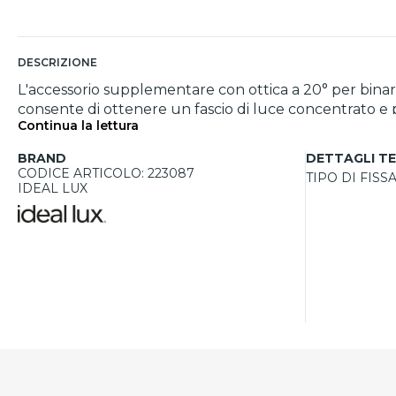
DESCRIZIONE
L'accessorio supplementare con ottica a 20° per bin
consente di ottenere un fascio di luce concentrato e p
Continua la lettura
dettagli architettonici, oggetti d’arte o spazi specific
Realizzato con materiali resistenti e di qualità, l’acce
BRAND
DETTAGLI TE
CODICE ARTICOLO: 223087
TIPO DI FISS
IDEAL LUX