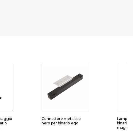
issaggio
Connettore metallico
Lampada
ario
nero per binario ego
binario 
x
magneti