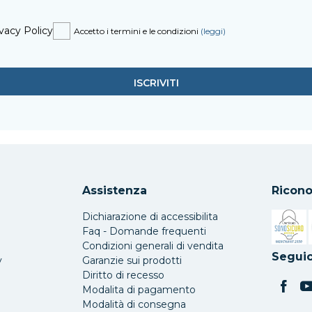
vacy Policy
Accetto i termini e le condizioni
(leggi)
Assistenza
Ricono
Dichiarazione di accessibilita
Faq - Domande frequenti
Condizioni generali di vendita
Si apre 
Seguic
y
Garanzie sui prodotti
Diritto di recesso
Modalita di pagamento
Modalità di consegna