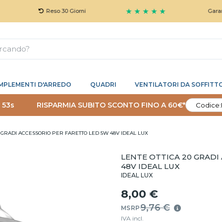
★ ★ ★ ★ ★
Reso 30 Giorni
Garanzia 5 
MPLEMENTI D'ARREDO
QUADRI
VENTILATORI DA SOFFITT
 52s
RISPARMIA SUBITO SCONTO FINO A 60€*
Codice:
0 GRADI ACCESSORIO PER FARETTO LED 5W 48V IDEAL LUX
LENTE OTTICA 20 GRADI
48V IDEAL LUX
IDEAL LUX
8,00 €
9,76 €
MSRP
IVA incl.