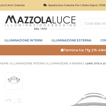
nni Gratuita
Spedizione Gratuita Per L'Italia Sopra I 150€
ILLUMINAZIONE INTERNI
ILLUMINAZIONE ESTERNA
CO
Termina tra
17g 21h 49m
HOME
ILLUMINAZIONE INTERNI
ILLUMINAZIONE A BINARIO
LENTE OTTICA 2