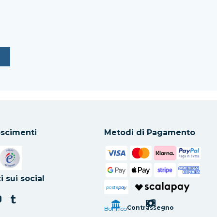
scimenti
Metodi di Pagamento
in una nuova scheda
Si apre in una nuova scheda
i sui social
poste
pay
Contrassegno
Bonifico