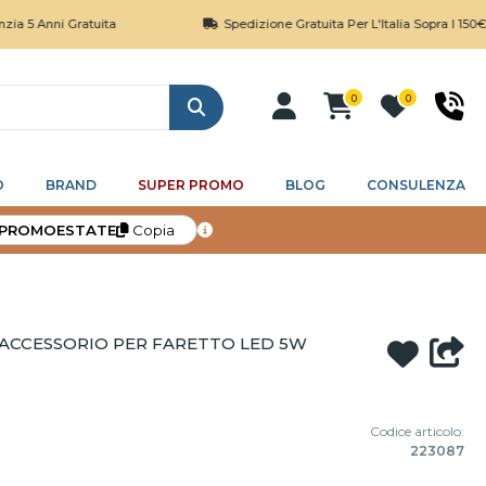
Anni Gratuita
Spedizione Gratuita Per L'Italia Sopra I 150€
0
0
Cerca
O
BRAND
SUPER PROMO
BLOG
CONSULENZA
PROMOESTATE
Copia
 ACCESSORIO PER FARETTO LED 5W
Codice articolo:
223087