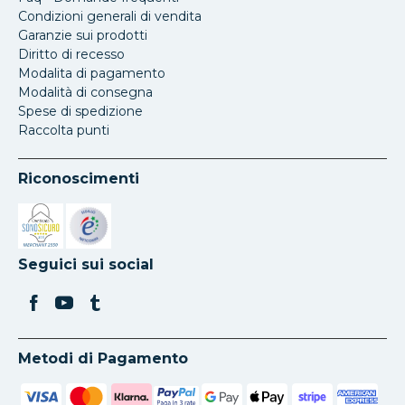
Condizioni generali di vendita
Garanzie sui prodotti
Diritto di recesso
Modalita di pagamento
Modalità di consegna
Spese di spedizione
Raccolta punti
Riconoscimenti
Si apre in una nuova scheda
Si apre in una nuova scheda
Seguici sui social
Metodi di Pagamento