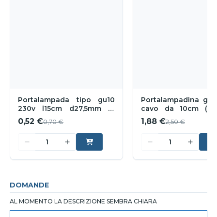
Portalampada tipo gu10
Portalampadina gu1
230v l15cm d27,5mm in
cavo da 10cm (o,
ceramica
diametro 28cm
0,52 €
1,88 €
0,70 €
2,50 €
DOMANDE
AL MOMENTO LA DESCRIZIONE SEMBRA CHIARA