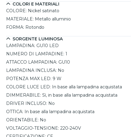
ACQUISTABILE SEPARATAMENTE CLICCANDO NEL
COLORI E MATERIALI
RIQUADRO VERDE "AGGIUNGI LAMPADINE E
COLORE:
Nickel satinato
ACCESSORI"
MATERIALE:
Metallo alluminio
FORMA:
Rotondo
SORGENTE LUMINOSA
LAMPADINA:
GU10 LED
NUMERO DI LAMPADINE:
1
ATTACCO LAMPADINA:
GU10
LAMPADINA INCLUSA:
No
POTENZA MAX LED:
9 W
COLORE LUCE LED:
In base alla lampadina acquistata
DIMMERABILE:
Sì, in base alla lampadina acquistata
DRIVER INCLUSO:
No
OTTICA:
In base alla lampadina acquistata
ORIENTABILE:
No
VOLTAGGIO-TENSIONE:
220-240V
CERTIFICAZIONE:
CE