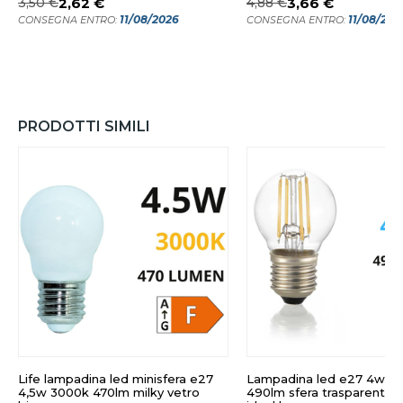
3,50 €
2,62 €
4,88 €
3,66 €
11/08/2026
11/08/202
CONSEGNA ENTRO:
CONSEGNA ENTRO:
PRODOTTI SIMILI
Life lampadina led minisfera e27
Lampadina led e27 4w 4
4,5w 3000k 470lm milky vetro
490lm sfera trasparente 