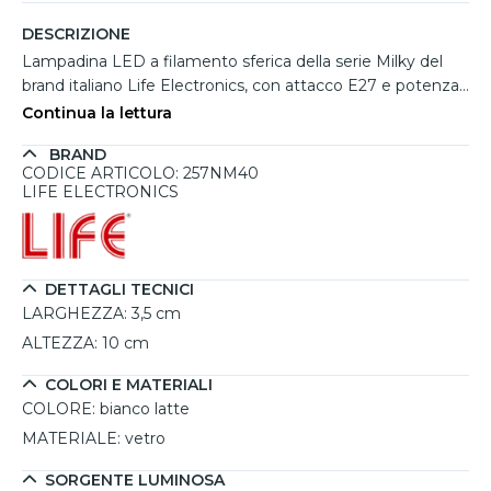
DESCRIZIONE
Lampadina LED a filamento sferica della serie Milky del
brand italiano Life Electronics, con attacco E27 e potenza
di 4.5W, ideale per ambienti come cucine, bagni e uffici. La
Continua la lettura
luce bianca naturale a 4000K e il vetro bianco latte
BRAND
permettono un'illuminazione uniforme e diffusa, grazie
CODICE ARTICOLO: 257NM40
all'ottica a 320°, rendendo gli spazi luminosi e ben
LIFE ELECTRONICS
distribuiti. Con un flusso luminoso di 470 lumen, questa
lampadina sostituisce efficacemente una vecchia
lampadina da 40W, offrendo un risparmio energetico e
una lunga durata di circa 15.000 ore. La tecnologia LED
DETTAGLI TECNICI
garantisce un'illuminazione efficiente e un design
LARGHEZZA:
3,5 cm
moderno, non dimmerabile, perfetta per contesti
ALTEZZA:
10 cm
domestici e professionali.
COLORI E MATERIALI
COLORE:
bianco latte
MATERIALE:
vetro
SORGENTE LUMINOSA