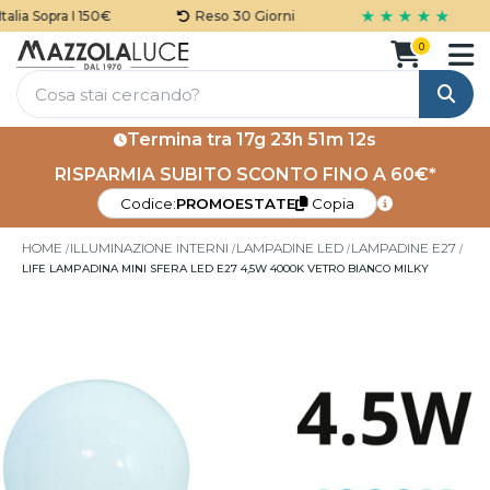
★ ★ ★ ★ ★
lia Sopra I 150€
Reso 30 Giorni
0
Cerca
Termina tra
17g 23h 51m 11s
RISPARMIA SUBITO SCONTO FINO A 60€*
Codice:
PROMOESTATE
Copia
HOME
ILLUMINAZIONE INTERNI
LAMPADINE LED
LAMPADINE E27
LIFE LAMPADINA MINI SFERA LED E27 4,5W 4000K VETRO BIANCO MILKY