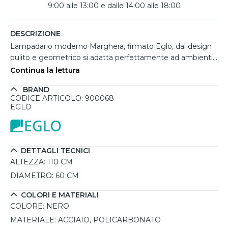
9:00 alle 13:00 e dalle 14:00 alle 18:00
DESCRIZIONE
Lampadario moderno Marghera, firmato Eglo, dal design
pulito e geometrico si adatta perfettamente ad ambienti
eleganti come soggiorni o uffici. La struttura in acciaio
Continua la lettura
nero, unita al diffusore bianco in policarbonato, crea un
BRAND
piacevole contrasto visivo e garantisce una diffusione della
CODICE ARTICOLO: 900068
luce uniforme e morbida. Grazie al LED RGB integrato da
EGLO
4x6,5W e una luminosità complessiva di 3150 lumen, è in
grado di illuminare efficacemente anche spazi ampi. La
tonalità di luce è regolabile da 2700K a 6500K e gestibile
tramite app AwoX Home Control, telecomando o sistemi
DETTAGLI TECNICI
Smart Home, con funzione dimmerabile e cambia-colore
ALTEZZA:
110 CM
inclusa.
DIAMETRO:
60 CM
COLORI E MATERIALI
COLORE:
NERO
MATERIALE:
ACCIAIO, POLICARBONATO