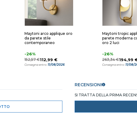
Maytoni arco applique oro
Maytoni tropic app
da parete stile
parete moderna c
contemporaneo
oro 2 luci
-26%
-26%
152,57 €
112,99 €
263,34 €
194,99 
11/08/2026
11/08/
Consegna entro:
Consegna entro:
RECENSIONI
SI TRATTA DELLA PRIMA RECE
OTTO