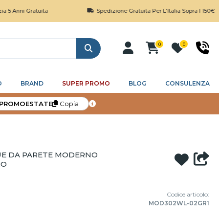
i Gratuita
Spedizione Gratuita Per L'Italia Sopra I 150€
0
0
Cerca
O
BRAND
SUPER PROMO
BLOG
CONSULENZA
PROMOESTATE
Copia
UE DA PARETE MODERNO
RO
Codice articolo:
MOD302WL-02GR1