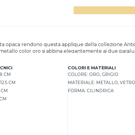
orata opaca rendono questa applique della collezione Ant
in metallo color oro si abbina elegantemente ai due paral
 per salotti, si installa a parete con placca ed è proget
compatibile con dimmer. Le due lampadine da 28W non so
CNICI
COLORI E MATERIALI
8 CM
COLORE:
ORO, GRIGIO
12.5 CM
MATERIALE:
METALLO, VETR
5 CM
FORMA:
CILINDRICA
 CM