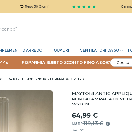
★ ★ ★ ★ ★
Reso 30 Giorni
Garanzia 5 Ann
MPLEMENTI D'ARREDO
QUADRI
VENTILATORI DA SOFFITT
 43s
RISPARMIA SUBITO SCONTO FINO A 60€*
Codice:
LIQUE DA PARETE MODERNO PORTALAMPADA IN VETRO
MAYTONI ANTIC APPLIQ
PORTALAMPADA IN VET
MAYTONI
64,99 €
119,13 €
MSRP
IVA incl.