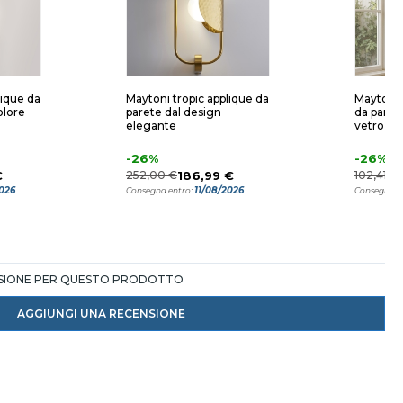
lique da
Maytoni tropic applique da
Maytoni 
olore
parete dal design
da parete
elegante
vetro bi
-26%
-26%
€
252,00 €
186,99 €
102,41 €
2026
11/08/2026
Consegna entro:
Consegna e
NSIONE PER QUESTO PRODOTTO
AGGIUNGI UNA RECENSIONE