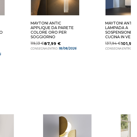
MAYTONI ANTIC
MAYTONI ANTIC
APPLIQUE DA PARETE
LAMPADA A
RO
COLORE ORO PER
SOSPENSIONE P
SOGGIORNO
CUCINA IN VET
RIGATO
119,13 €
87,99 €
137,94 €
101,99 
18/08/2026
18
CONSEGNA ENTRO:
CONSEGNA ENTRO:
6