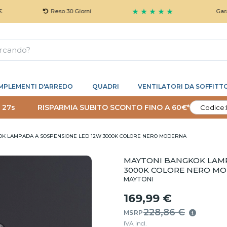
★ ★ ★ ★ ★
Reso 30 Giorni
Garanzia 5 An
MPLEMENTI D'ARREDO
QUADRI
VENTILATORI DA SOFFITT
 26s
RISPARMIA SUBITO SCONTO FINO A 60€*
Codice:
OK LAMPADA A SOSPENSIONE LED 12W 3000K COLORE NERO MODERNA
MAYTONI BANGKOK LAMP
3000K COLORE NERO M
MAYTONI
169,99 €
228,86 €
MSRP
IVA incl.