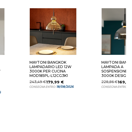
MAYTONI BANGKOK
MAYTONI BANG
LAMPADARIO LED 12W
LAMPADA A
W
3000K PER CUCINA
SOSPENSIONE L
MOD185PL-L12CG3K1
3000K DESIGN
MODERNO
243,49 €
179,99 €
228,86 €
169,99
18/08/2026
18
CONSEGNA ENTRO:
CONSEGNA ENTRO:
6