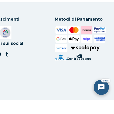
scimenti
Metodi di Pagamento
in una nuova scheda
Si apre in una nuova scheda
i sui social
poste
pay
Contrassegno
Bonifico
beta