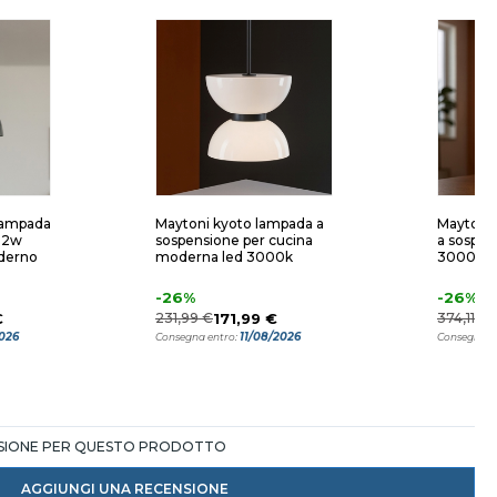
lampada
Maytoni kyoto lampada a
Maytoni
 12w
sospensione per cucina
a sospen
derno
moderna led 3000k
3000k pa
-26%
-26%
€
231,99 €
171,99 €
374,11 €
2026
11/08/2026
Consegna entro:
Consegna e
NSIONE PER QUESTO PRODOTTO
AGGIUNGI UNA RECENSIONE