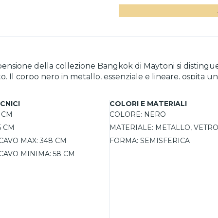
spensione della collezione Bangkok di Maytoni si disting
nato. Il corpo nero in metallo, essenziale e lineare, ospi
i 120°. Ideale per cucine, può essere regolata in altezza
CNICI
COLORI E MATERIALI
 CM
COLORE:
NERO
5 CM
MATERIALE:
METALLO, VETR
CAVO MAX:
348 CM
FORMA:
SEMISFERICA
CAVO MINIMA:
58 CM