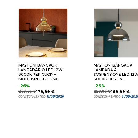
MAYTONI BANGKOK
MAYTONI BANGKOK
LAMPADARIO LED 12W
LAMPADA A
3000K PER CUCINA
SOSPENSIONE LED 12
MOD185PL-L12CG3K1
3000K DESIGN
MODERNO
-26%
-26%
243,49 €
179,99 €
228,86 €
169,99 €
11/08/2026
11/08/202
CONSEGNA ENTRO:
CONSEGNA ENTRO: