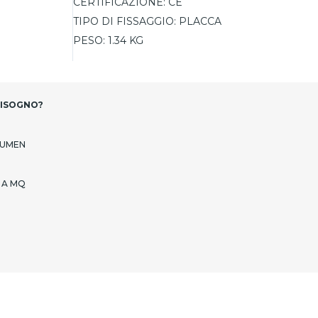
CERTIFICAZIONE:
CE
TIPO DI FISSAGGIO:
PLACCA
PESO:
1.34 KG
BISOGNO?
LUMEN
 A MQ