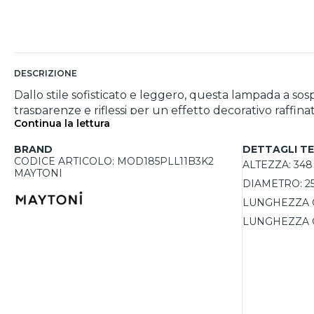
DESCRIZIONE
Dallo stile sofisticato e leggero, questa lampada a so
trasparenze e riflessi per un effetto decorativo raffi
Continua la lettura
luce calda a 3000K con un ampio angolo di diffusione d
assicura colori naturali e uniformi.
BRAND
DETTAGLI TE
CODICE ARTICOLO: MOD185PLL11B3K2
ALTEZZA:
348
MAYTONI
DIAMETRO:
2
LUNGHEZZA 
LUNGHEZZA 