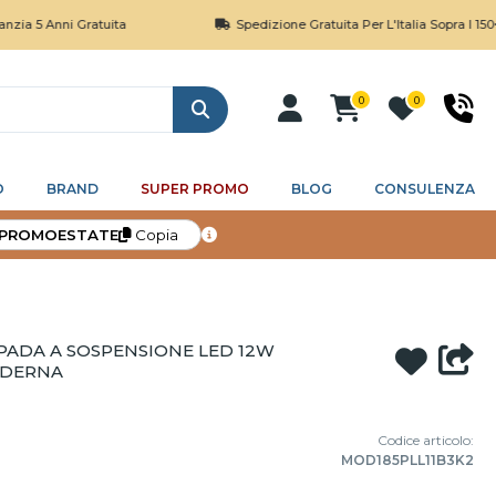
ni Gratuita
Spedizione Gratuita Per L'Italia Sopra I 150€
0
0
Cerca
O
BRAND
SUPER PROMO
BLOG
CONSULENZA
PROMOESTATE
Copia
ADA A SOSPENSIONE LED 12W
ODERNA
Codice articolo:
MOD185PLL11B3K2