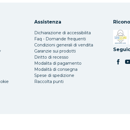
Assistenza
Ricono
Dichiarazione di accessibilita
Faq - Domande frequenti
Condizioni generali di vendita
Si apre 
Seguic
y
Garanzie sui prodotti
Diritto di recesso
Modalita di pagamento
Modalità di consegna
Spese di spedizione
ookie
Raccolta punti