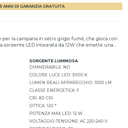
5 ANNI DI GARANZIA GRATUITA
ue per la campana in vetro grigio fumé, che gioca con
ta una sorgente LED integrata da 12W che emette una
 fino a 348 cm. L’ottima resa cromatica (CRI 80)
SORGENTE LUMINOSA
DIMMERABILE:
NO
O
COLORE LUCE LED:
3000 K
LUMEN REALI APPARECCHIO:
1300 LM
CLASSE ENERGETICA:
F
CRI:
80 CRI
OTTICA:
120 °
POTENZA MAX LED:
12 W
VOLTAGGIO-TENSIONE:
AC 220-240 V