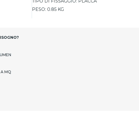
TIPO DI FISSAGGIO:
PLACCA
PESO:
0.85 KG
BISOGNO?
LUMEN
 A MQ