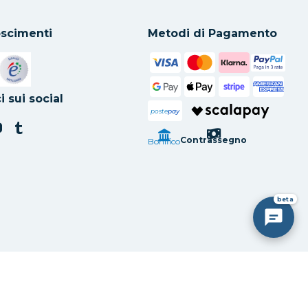
scimenti
Metodi di Pagamento
in una nuova scheda
Si apre in una nuova scheda
i sui social
poste
pay
Contrassegno
Bonifico
beta