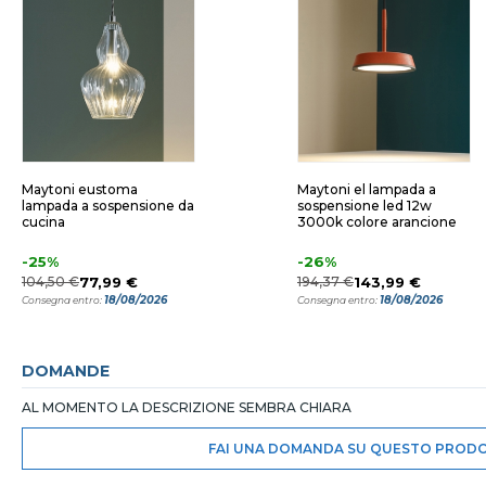
Maytoni eustoma
Maytoni el lampada a
lampada a sospensione da
sospensione led 12w
cucina
3000k colore arancione
-25%
-26%
104,50 €
77,99 €
194,37 €
143,99 €
18/08/2026
18/08/2026
Consegna entro:
Consegna entro:
DOMANDE
AL MOMENTO LA DESCRIZIONE SEMBRA CHIARA
FAI UNA DOMANDA SU QUESTO PROD