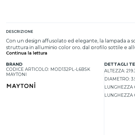
DESCRIZIONE
Con un design affusolato ed elegante, la lampada a so
struttura in alluminio color oro, dal profilo sottile e 
Continua la lettura
letto. Il fascio luminoso con apertura a 120° e la luce
offrendo massima versatilità nell’installazione. Perfet
BRAND
DETTAGLI TE
CODICE ARTICOLO: MOD132PL-L6BSK
ALTEZZA:
219
MAYTONI
DIAMETRO:
3
LUNGHEZZA 
LUNGHEZZA 