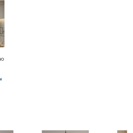
NO
26