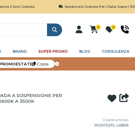
ni Gratuita
Spedizione Gratuita Per L'Italia Sopra I 150€
0
0
Cerca
O
BRAND
SUPER PROMO
BLOG
CONSULENZA
PROMOESTATE
Copia
ADA A SOSPENSIONE PER
600K A 3500K
Codice articolo:
MOD132PL-L6BSK