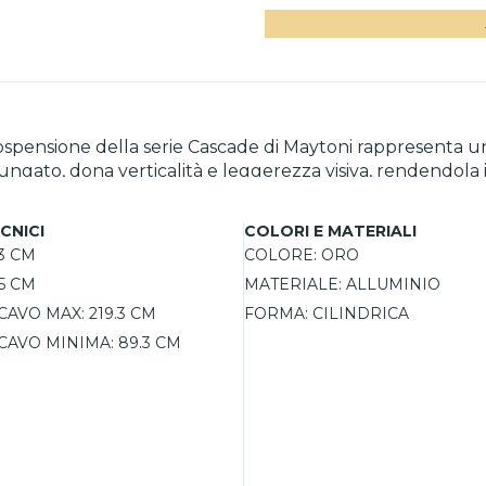
spensione della serie Cascade di Maytoni rappresenta una
allungato, dona verticalità e leggerezza visiva, rendendola
 regolabile tra 2600K e 3500K assicurano un’atmosfera acco
ta per chi cerca un tocco unico senza rinunciare alla quali
CNICI
COLORI E MATERIALI
.3 CM
COLORE:
ORO
.5 CM
MATERIALE:
ALLUMINIO
CAVO MAX:
219.3 CM
FORMA:
CILINDRICA
CAVO MINIMA:
89.3 CM