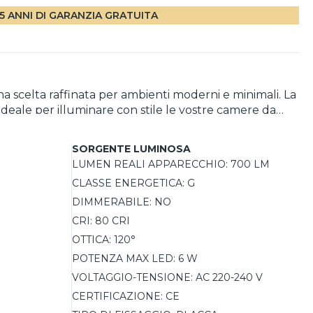
5 ANNI DI GARANZIA GRATUITA
 scelta raffinata per ambienti moderni e minimali. La
 ideale per illuminare con stile le vostre camere da
gliente e funzionale. Il cavo è regolabile in altezza,
tà della luce.
SORGENTE LUMINOSA
LUMEN REALI APPARECCHIO:
700 LM
CLASSE ENERGETICA:
G
DIMMERABILE:
NO
CRI:
80 CRI
OTTICA:
120°
POTENZA MAX LED:
6 W
VOLTAGGIO-TENSIONE:
AC 220-240 V
CERTIFICAZIONE:
CE