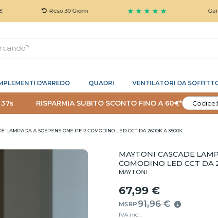
★ ★ ★ ★ ★
Reso 30 Giorni
Garanzia 5 An
MPLEMENTI D'ARREDO
QUADRI
VENTILATORI DA SOFFITT
 36s
RISPARMIA SUBITO SCONTO FINO A 60€*
Codice:
E LAMPADA A SOSPENSIONE PER COMODINO LED CCT DA 2600K A 3500K
MAYTONI CASCADE LAMP
COMODINO LED CCT DA 2
MAYTONI
67,99 €
91,96 €
MSRP
IVA incl.