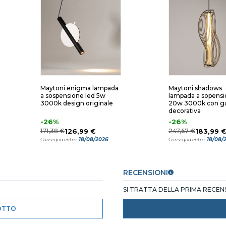
Maytoni enigma lampada
Maytoni shadows
a sospensione led 5w
lampada a sopensi
3000k design originale
20w 3000k con ga
decorativa
-26%
-26%
171,38 €
126,99 €
247,67 €
183,99 
18/08/2026
18/08/
Consegna entro:
Consegna entro:
RECENSIONI
SI TRATTA DELLA PRIMA RECE
OTTO