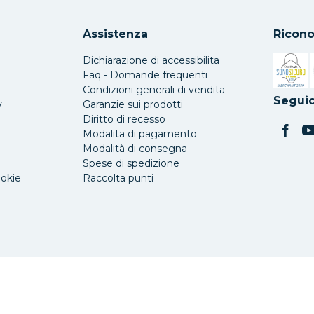
Assistenza
Ricono
Dichiarazione di accessibilita
Faq - Domande frequenti
Condizioni generali di vendita
Si apre 
Seguic
y
Garanzie sui prodotti
Diritto di recesso
Modalita di pagamento
Modalità di consegna
Spese di spedizione
ookie
Raccolta punti