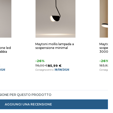
Maytoni mollis lampada a
Maytoni 
one led
sospensione minimal
sospensi
bbia
3000k pe
-26%
-26%
€
116,00 €
85,99 €
183,92 €
2026
18/08/2026
Consegna entro:
Consegna e
NSIONE PER QUESTO PRODOTTO
AGGIUNGI UNA RECENSIONE