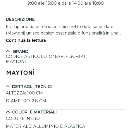
9:00 alle 13:00 e dalle 14:00 alle 18:00
DESCRIZIONE
Il lampione da esterno con picchetto della serie Flare
(Maytoni) unisce design essenziale e funzionalità in una
struttura slanciata ed elegante. Il corpo in alluminio e
Continua la lettura
plastica color nero si eleva per 1 metro, offrendo una
BRAND
presenza discreta ma visivamente raffinata per giardini,
CODICE ARTICOLO: O487FL-L3GF3K1
camminamenti o aree verdi. Emana una luce LED 3W da
MAYTONI
3000K, ideale per creare atmosfere rilassanti, con un
fascio luminoso ampio di 92° e una potenza di 250 lumen.
L’alimentazione diretta e il grado di protezione IP65 lo
rendono adatto a ogni condizione climatica, mentre il
DETTAGLI TECNICI
fissaggio a picchetto assicura una posa stabile e rapida.
ALTEZZA:
100 CM
DIAMETRO:
2.8 CM
COLORI E MATERIALI
COLORE:
NERO
MATERIALE:
ALLUMINIO E PLASTICA