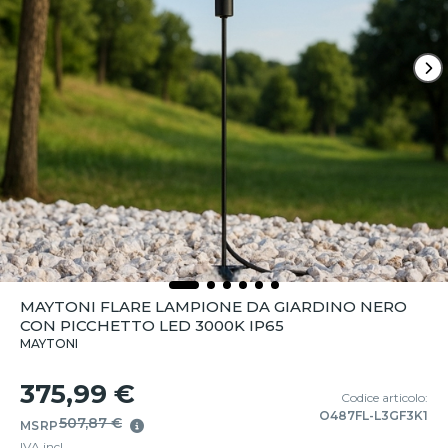
MAYTONI FLARE LAMPIONE DA GIARDINO NERO
CON PICCHETTO LED 3000K IP65
MAYTONI
375,99 €
Codice articolo:
O487FL-L3GF3K1
507,87 €
MSRP
IVA incl.