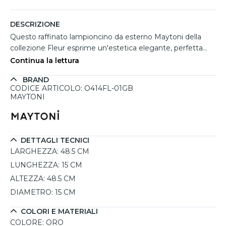
DESCRIZIONE
Questo raffinato lampioncino da esterno Maytoni della
collezione Fleur esprime un'estetica elegante, perfetta
per valorizzare il proprio ambiente. La struttura in alluminio
Continua la lettura
con finitura colore oro esalta i dettagli decorativi e
BRAND
garantisce resistenza nel tempo, anche in ambienti
CODICE ARTICOLO: O414FL-01GB
esposti. Il vetro trasparente lavorato attenua la luce in
MAYTONI
modo gradevole, creando un'atmosfera accogliente.
Dotato di attacco E27 per lampadine fino a 60W (non
incluse), è adatto a un'illuminazione diffusa e decorativa.
Grazie alla protezione IP44, è ideale per un utilizzo esterno
DETTAGLI TECNICI
continuativo.
LARGHEZZA:
48.5 CM
LUNGHEZZA:
15 CM
ALTEZZA:
48.5 CM
DIAMETRO:
15 CM
COLORI E MATERIALI
COLORE:
ORO