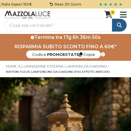
★ ★ ★ ★ ★
lia Sopra I 150€
Reso 30 Giorni
0
Cerca
Termina tra
17g 6h 36m 50s
RISPARMIA SUBITO SCONTO FINO A 60€*
Codice:
PROMOESTATE
Copia
HOME
ILLUMINAZIONE ESTERNA
LAMPIONI DA GIARDINO
MAYTONI FLEUR LAMPIONCINO DA GIARDINO IP44 EFFETTO ANTICATO