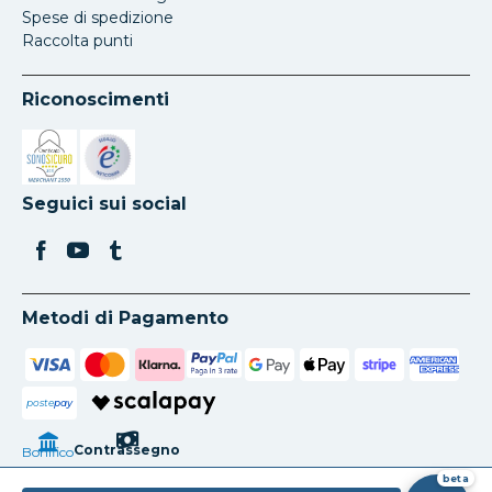
Spese di spedizione
Raccolta punti
Riconoscimenti
Si apre in una nuova scheda
Si apre in una nuova scheda
Seguici sui social
Metodi di Pagamento
poste
pay
Contrassegno
Bonifico
beta