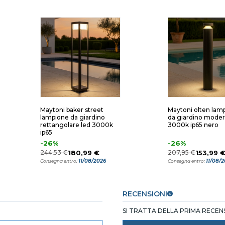
Maytoni baker street
Maytoni olten lam
lampione da giardino
da giardino moder
rettangolare led 3000k
3000k ip65 nero
ip65
-26%
-26%
244,53 €
180,99 €
207,95 €
153,99 
11/08/2026
11/08/
Consegna entro:
Consegna entro:
RECENSIONI
SI TRATTA DELLA PRIMA RECE