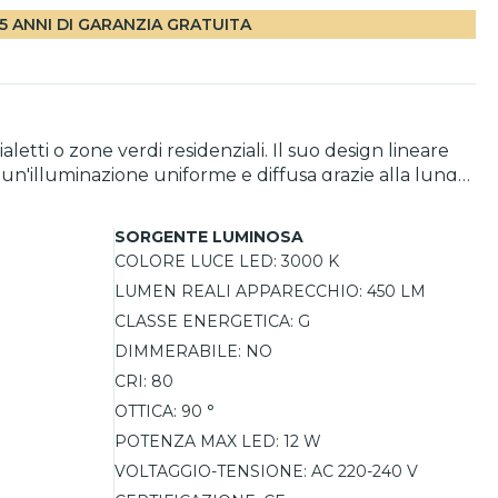
5 ANNI DI GARANZIA GRATUITA
letti o zone verdi residenziali. Il suo design lineare
e un'illuminazione uniforme e diffusa grazie alla lunga
W con luce calda 3000K e fascio a 90° garantisce un
ampione per esterno resistente agli agenti atmosferici
SORGENTE LUMINOSA
COLORE LUCE LED:
3000 K
LUMEN REALI APPARECCHIO:
450 LM
CLASSE ENERGETICA:
G
DIMMERABILE:
NO
CRI:
80
OTTICA:
90 °
POTENZA MAX LED:
12 W
VOLTAGGIO-TENSIONE:
AC 220-240 V