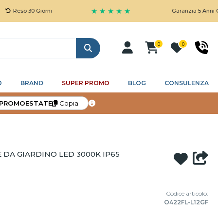
★ ★ ★ ★ ★
 30 Giorni
Garanzia 5 Anni Gratuita
0
0
Cerca
O
BRAND
SUPER PROMO
BLOG
CONSULENZA
PROMOESTATE
Copia
DA GIARDINO LED 3000K IP65
Codice articolo:
O422FL-L12GF