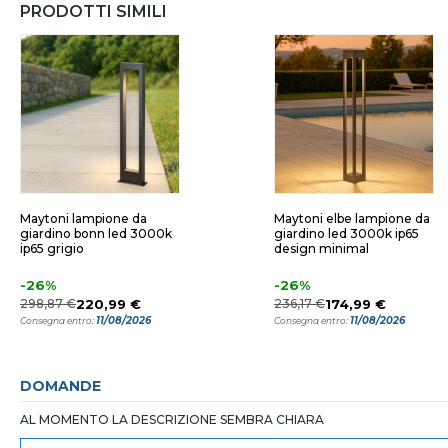
PRODOTTI SIMILI
Maytoni lampione da
Maytoni elbe lampione da
giardino bonn led 3000k
giardino led 3000k ip65
ip65 grigio
design minimal
-26%
-26%
298,87 €
220,99 €
236,17 €
174,99 €
11/08/2026
11/08/2026
Consegna entro:
Consegna entro:
DOMANDE
AL MOMENTO LA DESCRIZIONE SEMBRA CHIARA