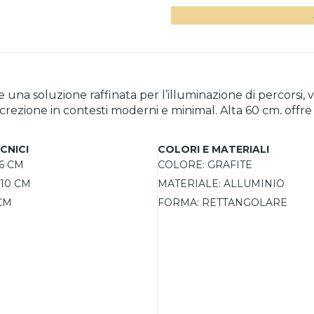
a soluzione raffinata per l’illuminazione di percorsi, via
iscrezione in contesti moderni e minimal. Alta 60 cm, offr
la visibilità senza abbagliare. L'efficienza del LED da 12
ra piacevole e sicura. È una soluzione per chi cerca un l
CNICI
COLORI E MATERIALI
6 CM
COLORE:
GRAFITE
10 CM
MATERIALE:
ALLUMINIO
CM
FORMA:
RETTANGOLARE