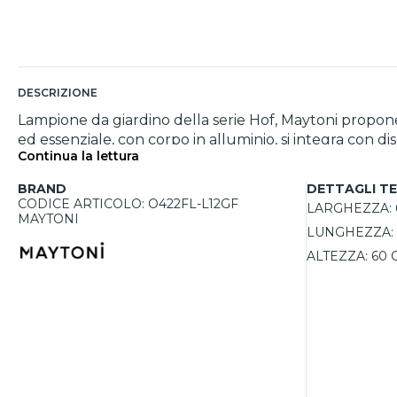
DESCRIZIONE
Lampione da giardino della serie Hof, Maytoni propone un
ed essenziale, con corpo in alluminio, si integra con d
Continua la lettura
superficie luminosa verticale, perfetta per migliorare 
flusso di 450 lumen, sufficiente per creare un'atmosfe
BRAND
DETTAGLI TE
con grado IP65.
CODICE ARTICOLO: O422FL-L12GF
LARGHEZZA:
MAYTONI
LUNGHEZZA:
ALTEZZA:
60 