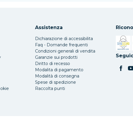
Assistenza
Ricono
Dichiarazione di accessibilita
Faq - Domande frequenti
Condizioni generali di vendita
Si apre 
Seguic
y
Garanzie sui prodotti
Diritto di recesso
Modalita di pagamento
Modalità di consegna
Spese di spedizione
ookie
Raccolta punti