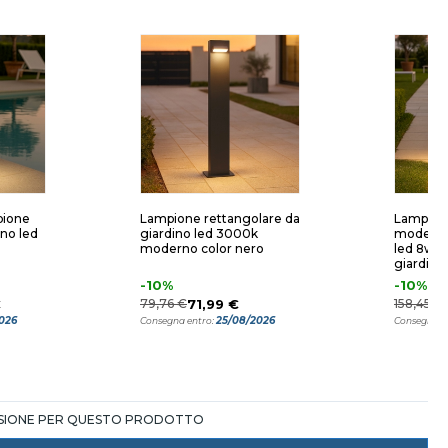
pione
Lampione rettangolare da
Lampion
no led
giardino led 3000k
moderno
moderno color nero
led 8w 3
giardino
-10%
-10%
€
79,76 €
71,99 €
158,45 €
2026
25/08/2026
Consegna entro:
Consegna e
NSIONE PER QUESTO PRODOTTO