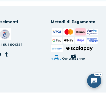
scimenti
Metodi di Pagamento
in una nuova scheda
Si apre in una nuova scheda
i sui social
poste
pay
Contrassegno
Bonifico
beta