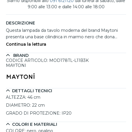
Siamo disponibili allo
091 6121120
dal lunedì al sabato, dalle
9:00 alle 13:00 e dalle 14:00 alle 18:00
DESCRIZIONE
Questa lampada da tavolo moderna del brand Maytoni
presenta una base cilindrica in marmo nero che dona
stabilità e un tocco raffinato, mentre la struttura in metallo
Continua la lettura
nero sostiene due paralumi sovrapposti in vetro opalino. Il
BRAND
design geometrico bilanciato permette alla luce di
CODICE ARTICOLO: MOD178TL-L11B3K
diffondersi in modo uniforme, creando un’atmosfera calda
MAYTONI
e accogliente. Ideale per soggiorni o studi, questa
lampada unisce funzionalità ed eleganza contemporanea.
La sorgente luminosa LED da 11W con temperatura colore
3000K e flusso luminoso di 350 lumen offre
DETTAGLI TECNICI
un'illuminazione morbida e rilassante, perfetta per ogni
ALTEZZA:
46 cm
ambiente domestico o commerciale. L'accensione è
DIAMETRO:
22 cm
agevolata da un interruttore sul cavo.
GRADO DI PROTEZIONE:
IP20
COLORI E MATERIALI
COLORE:
nero, opalino