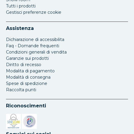
Tutti i prodotti
Gestisci preferenze cookie
Assistenza
Dichiarazione di accessibilita
Faq - Domande frequenti
Condizioni generali di vendita
Garanzie sui prodotti
Diritto di recesso
Modalita di pagamento
Modalità di consegna
Spese di spedizione
Raccolta punti
Riconoscimenti
Si apre in una nuova scheda
Si apre in una nuova scheda