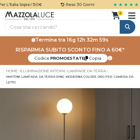
★ ★ ★ ★ ★
L'Italia Sopra I 150€
Reso 30 Giorni
0
Cerca
Termina tra
16g 12h 32m 59s
RISPARMIA SUBITO SCONTO FINO A 60€*
Codice:
PROMOESTATE
Copia
HOME
ILLUMINAZIONE INTERNI
LAMPADE DA TERRA
MAYTONI LAMPADA DA TERRA RING MODERNA COLORE ORO PER CAMERA DA
LETTO