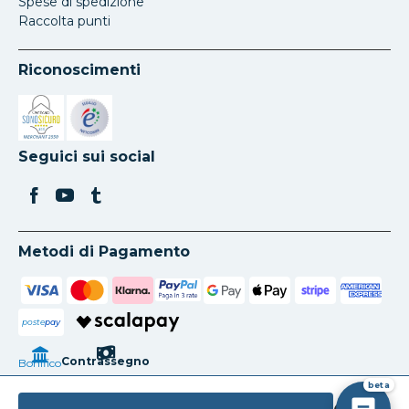
Spese di spedizione
Raccolta punti
Riconoscimenti
Si apre in una nuova scheda
Si apre in una nuova scheda
Seguici sui social
Metodi di Pagamento
poste
pay
Contrassegno
Bonifico
beta