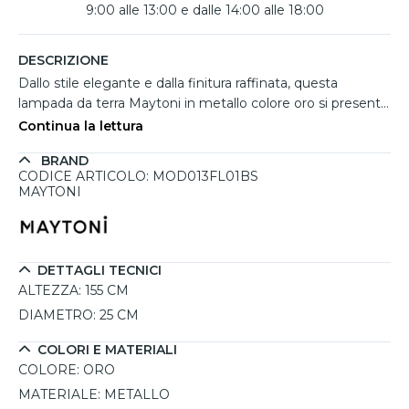
9:00 alle 13:00 e dalle 14:00 alle 18:00
DESCRIZIONE
Dallo stile elegante e dalla finitura raffinata, questa
lampada da terra Maytoni in metallo colore oro si presenta
come un oggetto d’arredo di grande impatto estetico. Il
Continua la lettura
portalampada sferico in vetro bianco opaco dona un tocco
BRAND
di morbidezza e armonia visiva, mentre la struttura
CODICE ARTICOLO: MOD013FL01BS
slanciata in oro valorizza con classe ogni ambiente. Una
MAYTONI
lampada da terra appartente alla collezione Ring, ideale
per illuminare con stile e discrezione, funziona con una
lampadina E27 da 60W (non inclusa), assicurando una
diffusione uniforme della luce.
DETTAGLI TECNICI
ALTEZZA:
155 CM
DIAMETRO:
25 CM
COLORI E MATERIALI
COLORE:
ORO
MATERIALE:
METALLO