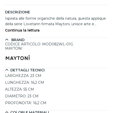
DESCRIZIONE
Ispirata alle forme organiche della natura, questa applique
della serie Lovetann firmata Maytoni, unisce arte e
illuminazione in un design scultoreo unico. Le due
Continua la lettura
sagome in metallo finitura oro, traforate come foglie
BRAND
stilizzate, diffondono una luce suggestiva creando giochi
CODICE ARTICOLO: MOD082WL-01G
d’ombra sulle pareti. Ideale per ambienti che richiedono un
MAYTONI
elemento decorativo distintivo, come ingressi eleganti,
zone living o ambienti contract, questa lampada da parete
utilizza una sorgente E14 con una potenza massima di
40W. Con un’altezza di 55 cm e una profondità di 16,2 cm,
DETTAGLI TECNICI
coniuga presenza scenica e funzionalità in uno stile
LARGHEZZA:
23 CM
naturale e raffinato.
LUNGHEZZA:
16,2 CM
ALTEZZA:
55 CM
DIAMETRO:
23 CM
PROFONDITA':
16,2 CM
COLORI E MATERIALI