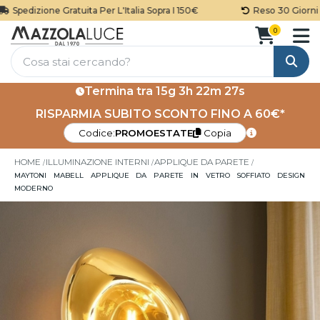
Spedizione Gratuita Per L'Italia Sopra I 150€
Reso 30 Giorni
0
Cerca
Termina tra
15g 3h 22m 27s
RISPARMIA SUBITO SCONTO FINO A 60€*
Codice:
PROMOESTATE
Copia
HOME
ILLUMINAZIONE INTERNI
APPLIQUE DA PARETE
MAYTONI MABELL APPLIQUE DA PARETE IN VETRO SOFFIATO DESIGN
MODERNO