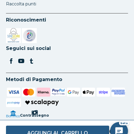
Raccolta punti
Riconoscimenti
Si apre in una nuova scheda
Si apre in una nuova scheda
Seguici sui social
Metodi di Pagamento
poste
pay
Contrassegno
Bonifico
beta
AGGIUNGI AL CARRELLO