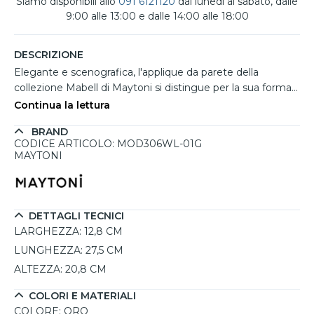
Siamo disponibili allo
091 6121120
dal lunedì al sabato, dalle
9:00 alle 13:00 e dalle 14:00 alle 18:00
DESCRIZIONE
Elegante e scenografica, l'applique da parete della
collezione Mabell di Maytoni si distingue per la sua forma
organica e la finitura dorata lucida che riflette la luce in
Continua la lettura
modo sofisticato. Il design ricorda una goccia fluida di
BRAND
metallo, perfetta per ambienti dallo stile ricercato. Il corpo
CODICE ARTICOLO: MOD306WL-01G
in metallo nero ospita un portalampada E14, compatibile
MAYTONI
con sorgenti fino a 40W (non incluse), ideale per creare
un’atmosfera calda e avvolgente. L’effetto decorativo è
amplificato dal paralume in vetro, rendendo questa
lampada un punto focale luminoso e decorativo sulla
DETTAGLI TECNICI
parete.
LARGHEZZA:
12,8 CM
LUNGHEZZA:
27,5 CM
ALTEZZA:
20,8 CM
COLORI E MATERIALI
COLORE:
ORO