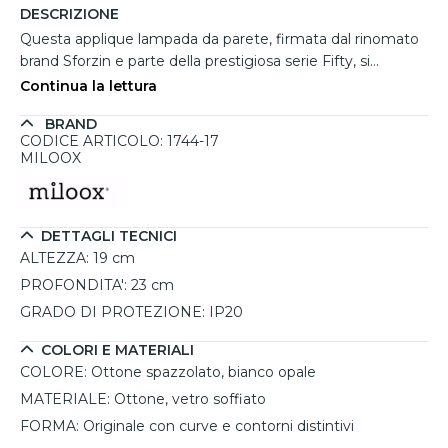
DESCRIZIONE
Questa applique lampada da parete, firmata dal rinomato
brand Sforzin e parte della prestigiosa serie Fifty, si
distingue per il suo design raffinato e originale. La struttura
Continua la lettura
in ottone spazzolato si combina armoniosamente con un
BRAND
diffusore in vetro soffiato bianco opale, creando un
CODICE ARTICOLO: 1744-17
perfetto equilibrio tra eleganza e funzionalità. Il diffusore è
MILOOX
il cuore del design, con una forma unica che combina
curve e contorni per un effetto visivo accattivante. Questa
lampada da parete offre versatilità grazie al punto luce
DETTAGLI TECNICI
orientabile, che consente di dirigere il fascio luminoso per
ALTEZZA:
19 cm
un'illuminazione diffusa ideale. Compatibile con lampadine
E14 a LED o a basso consumo, garantisce efficienza
PROFONDITA':
23 cm
energetica e un’illuminazione personalizzata, rendendola
GRADO DI PROTEZIONE:
IP20
ideale per soggiorni, corridoi e ambienti moderni.
COLORI E MATERIALI
COLORE:
Ottone spazzolato, bianco opale
MATERIALE:
Ottone, vetro soffiato
FORMA:
Originale con curve e contorni distintivi