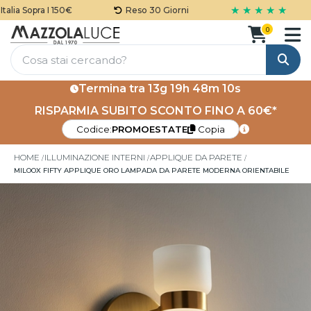
★ ★ ★ ★ ★
lia Sopra I 150€
Reso 30 Giorni
0
Cerca
Termina tra
13g 19h 48m 10s
RISPARMIA SUBITO SCONTO FINO A 60€*
Codice:
PROMOESTATE
Copia
HOME
ILLUMINAZIONE INTERNI
APPLIQUE DA PARETE
MILOOX FIFTY APPLIQUE ORO LAMPADA DA PARETE MODERNA ORIENTABILE