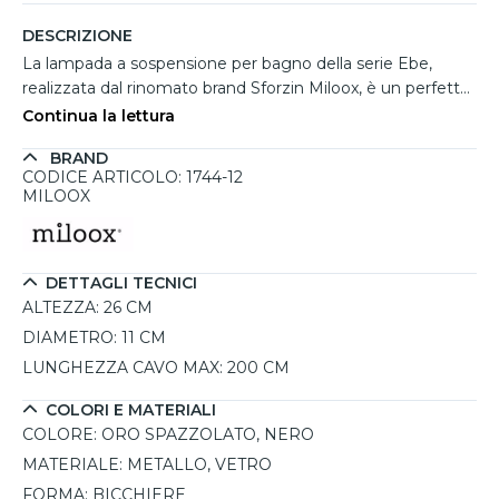
DESCRIZIONE
La lampada a sospensione per bagno della serie Ebe,
realizzata dal rinomato brand Sforzin Miloox, è un perfetto
esempio di design raffinato e funzionalità. Il diffusore in
Continua la lettura
vetro trasparente, sagomato a forma di bicchiere, diffonde
BRAND
una luce delicata e accogliente, creando un'atmosfera
CODICE ARTICOLO: 1744-12
sofisticata in qualsiasi ambiente. La struttura in metallo
MILOOX
con finitura oro spazzolato e il rosone coordinato in
metallo nero, uniti al cavo regolabile in altezza,
conferiscono alla lampada un aspetto elegante e discreto.
DETTAGLI TECNICI
Il portalampada E27 consente di scegliere la lampadina
ALTEZZA:
26 CM
che meglio si adatta alle proprie esigenze di illuminazione,
con un massimo di 12W LED. Un'illuminazione funzionale
DIAMETRO:
11 CM
e personalizzabile, senza rinunciare a uno stile ricercato e
LUNGHEZZA CAVO MAX:
200 CM
senza tempo.
COLORI E MATERIALI
COLORE:
ORO SPAZZOLATO, NERO
MATERIALE:
METALLO, VETRO
FORMA:
BICCHIERE