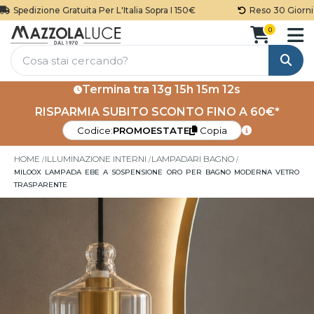
Spedizione Gratuita Per L'Italia Sopra I 150€
Reso 30 Giorni
0
Cerca
Termina tra
13g 15h 15m 12s
RISPARMIA SUBITO SCONTO FINO A 60€*
Codice:
PROMOESTATE
Copia
HOME
ILLUMINAZIONE INTERNI
LAMPADARI BAGNO
MILOOX LAMPADA EBE A SOSPENSIONE ORO PER BAGNO MODERNA VETRO
TRASPARENTE