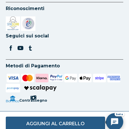
Riconoscimenti
Si apre in una nuova scheda
Si apre in una nuova scheda
Seguici sui social
Metodi di Pagamento
poste
pay
Contrassegno
Bonifico
beta
AGGIUNGI AL CARRELLO
Copyright Mazzola Luce Srl ®
-
Via Paolo Paternostro, 90/92/94
-
90141