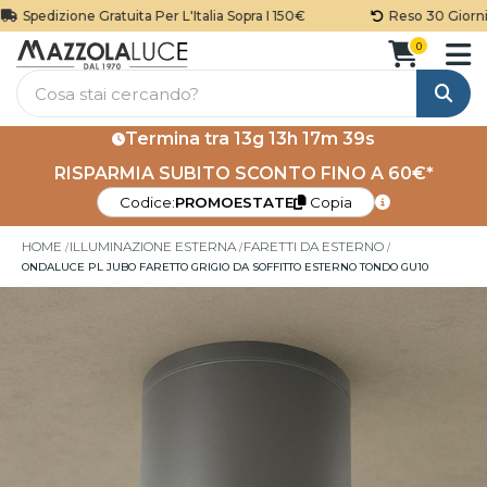
Spedizione Gratuita Per L'Italia Sopra I 150€
Reso 30 Giorni
0
Cerca
Termina tra
13g 13h 17m 39s
RISPARMIA SUBITO SCONTO FINO A 60€*
Codice:
PROMOESTATE
Copia
HOME
ILLUMINAZIONE ESTERNA
FARETTI DA ESTERNO
ONDALUCE PL JUBO FARETTO GRIGIO DA SOFFITTO ESTERNO TONDO GU10