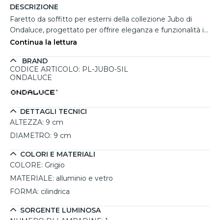
DESCRIZIONE
Faretto da soffitto per esterni della collezione Jubo di
Ondaluce, progettato per offrire eleganza e funzionalità in
ambienti outdoor. Realizzato con una struttura in alluminio
Continua la lettura
e diffusore in vetro, garantisce robustezza e una diffusione
BRAND
luminosa ottimale. Con un design compatto, ha un
CODICE ARTICOLO: PL-JUBO-SIL
diametro di 9 cm e un’altezza di 9 cm, risultando discreto
ONDALUCE
ma efficace per l’illuminazione di terrazze, porticati o
ingressi. Dotato di un portalampadina con attacco GU10
(lampadina non inclusa), è certificato IP54, assicurando
DETTAGLI TECNICI
resistenza a polvere e schizzi d’acqua.
ALTEZZA:
9 cm
DIAMETRO:
9 cm
COLORI E MATERIALI
COLORE:
Grigio
MATERIALE:
alluminio e vetro
FORMA:
cilindrica
SORGENTE LUMINOSA