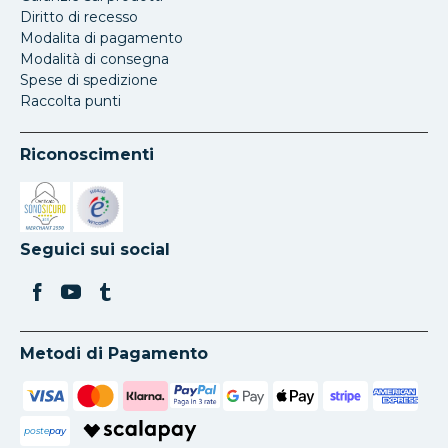
Diritto di recesso
Modalita di pagamento
Modalità di consegna
Spese di spedizione
Raccolta punti
Riconoscimenti
Si apre in una nuova scheda
Si apre in una nuova scheda
Seguici sui social
Metodi di Pagamento
poste
pay