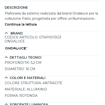
DESCRIZIONE
Plafoniera da esterno realizzata dal brand Ondaluce per la
collezione Patio, progettata per offrire un'illuminazione
funzionale e discreta in contesti residenziali e professionali.
Continua la lettura
La finitura antracite dona un aspetto moderno e versatile,
BRAND
perfetto per ambienti contemporanei. La forma rotonda,
CODICE ARTICOLO: OTAP0013G3
semplice ed elegante, si abbina facilmente a diverse
ONDALUCE
superfici, mentre il diffusore opale garantisce una luce
uniforme e accogliente. Il LED integrato da 10W con
temperatura colore 3000K crea un'atmosfera calda e
DETTAGLI TECNICI
confortevole, ideale per ingressi e terrazze. Le dimensioni
PROFONDITA':
5,2 CM
compatte, con diametro di 16 cm e profondita di 5,2 cm,
DIAMETRO:
16 CM
permettono installazione sia a soffitto che a parete.
COLORI E MATERIALI
COLORE STRUTTURA:
ANTRACITE
MATERIALE:
ALLUMINIO
FORMA:
ROTONDA
SORGENTE LUMINOSA