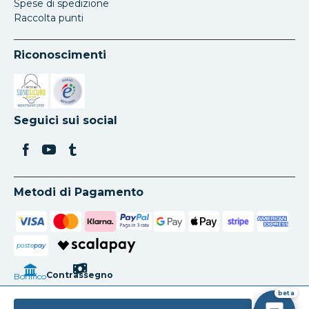
Spese di spedizione
Raccolta punti
Riconoscimenti
Si apre in una nuova scheda
Si apre in una nuova scheda
Seguici sui social
Metodi di Pagamento
poste
pay
Contrassegno
Bonifico
beta