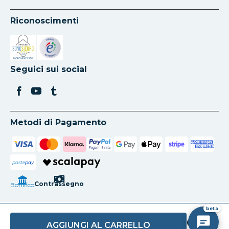
Riconoscimenti
Si apre in una nuova scheda
Si apre in una nuova scheda
Seguici sui social
Metodi di Pagamento
poste
pay
Contrassegno
Bonifico
beta
AGGIUNGI AL CARRELLO