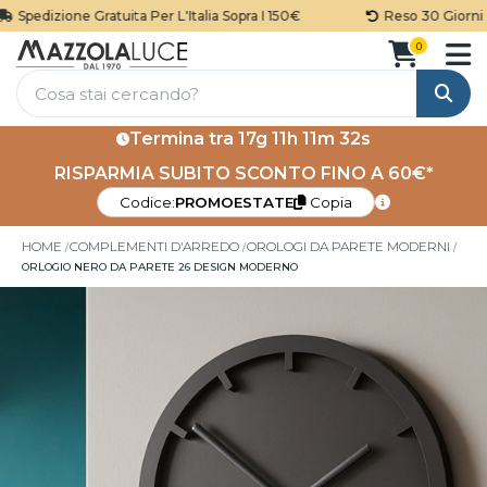
Spedizione Gratuita Per L'Italia Sopra I 150€
Reso 30 Giorni
0
Cerca
Termina tra
17g 11h 11m 31s
RISPARMIA SUBITO SCONTO FINO A 60€*
Codice:
PROMOESTATE
Copia
HOME
COMPLEMENTI D'ARREDO
OROLOGI DA PARETE MODERNI
ORLOGIO NERO DA PARETE 26 DESIGN MODERNO