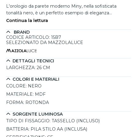
L'orologio da parete moderno Miny, nella sofisticata
tonalità nero, è un perfetto esempio di eleganza
minimalista. Il suo design essenziale si adatta con facilità a
Continua la lettura
diversi ambienti, dalla cucina al soggiorno, fino allo studio.
BRAND
Realizzato in MDF, una resistente fibra di legno, è rifinito
CODICE ARTICOLO: 15B7
con vernici all'acqua in una finitura satinata che ne esalta la
SELEZIONATO DA MAZZOLALUCE
qualità artigianale. Le lancette in metallo, coordinate al
quadrante, completano il look raffinato e moderno. Il
meccanismo tedesco, affidabile e silenzioso, garantisce
DETTAGLI TECNICI
precisione senza disturbare l'ambiente. Grazie al tassello
LARGHEZZA:
26 CM
incluso, l'installazione è semplice e veloce, rendendolo una
COLORI E MATERIALI
soluzione ideale per chi cerca un orologio da parete
COLORE:
NERO
moderno e di qualità.
MATERIALE:
MDF
FORMA:
ROTONDA
SORGENTE LUMINOSA
TIPO DI FISSAGGIO:
TASSELLO (INCLUSO)
BATTERIA:
PILA STILO AA (INCLUSA)