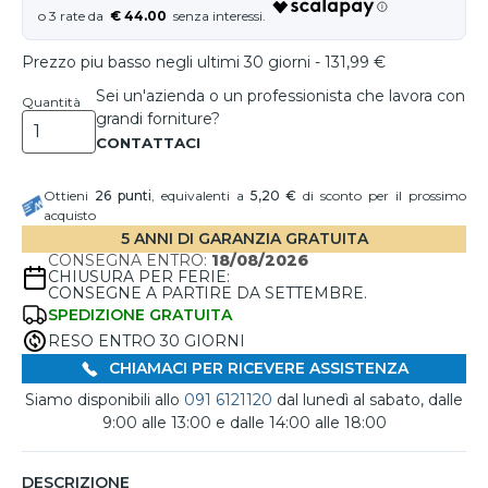
€ 44.00
Prezzo piu basso negli ultimi 30 giorni - 131,99 €
Sei un'azienda o un professionista che lavora con
Quantità
grandi forniture?
Ottieni
26
punti
, equivalenti a
5,20 €
di sconto per il prossimo
acquisto
5 ANNI DI GARANZIA GRATUITA
CONSEGNA ENTRO:
18/08/2026
CHIUSURA PER FERIE:
CONSEGNE A PARTIRE DA SETTEMBRE.
SPEDIZIONE GRATUITA
RESO ENTRO 30 GIORNI
CHIAMACI PER RICEVERE ASSISTENZA
Siamo disponibili allo
091 6121120
dal lunedì al sabato, dalle
9:00 alle 13:00 e dalle 14:00 alle 18:00
DESCRIZIONE