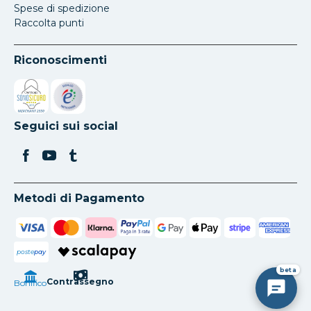
Spese di spedizione
Raccolta punti
Riconoscimenti
Si apre in una nuova scheda
Si apre in una nuova scheda
Seguici sui social
Metodi di Pagamento
poste
pay
beta
Contrassegno
Bonifico