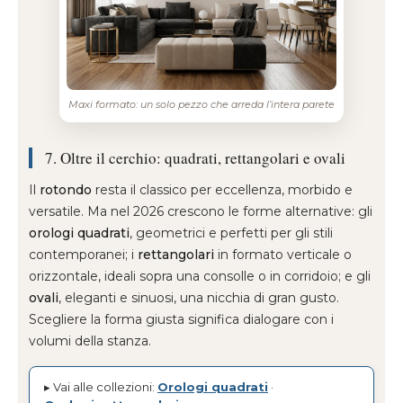
Maxi formato: un solo pezzo che arreda l’intera parete
7. Oltre il cerchio: quadrati, rettangolari e ovali
Il
rotondo
resta il classico per eccellenza, morbido e
versatile. Ma nel 2026 crescono le forme alternative: gli
orologi quadrati
, geometrici e perfetti per gli stili
contemporanei; i
rettangolari
in formato verticale o
orizzontale, ideali sopra una consolle o in corridoio; e gli
ovali
, eleganti e sinuosi, una nicchia di gran gusto.
Scegliere la forma giusta significa dialogare con i
volumi della stanza.
▸ Vai alle collezioni:
Orologi quadrati
·