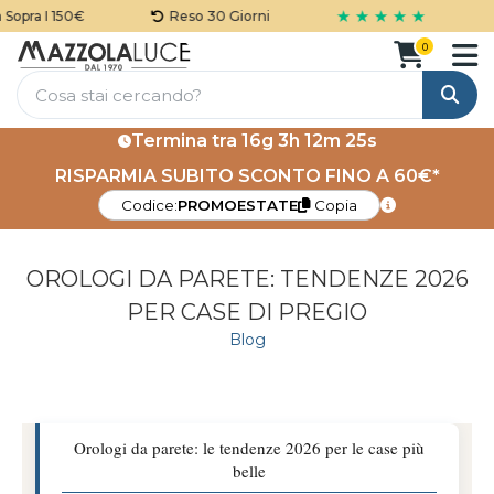
★ ★ ★ ★ ★
ra I 150€
Reso 30 Giorni
Gar
0
Cerca
Termina tra
16g 3h 12m 24s
RISPARMIA SUBITO SCONTO FINO A 60€*
Codice:
PROMOESTATE
Copia
OROLOGI DA PARETE: TENDENZE 2026
PER CASE DI PREGIO
Blog
Orologi da parete: le tendenze 2026 per le case più
belle