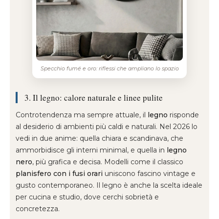
Specchio fumé e oro: riflessi che ampliano lo spazio
3. Il legno: calore naturale e linee pulite
Controtendenza ma sempre attuale, il
legno
risponde
al desiderio di ambienti più caldi e naturali. Nel 2026 lo
vedi in due anime: quella chiara e scandinava, che
ammorbidisce gli interni minimal, e quella in
legno
nero
, più grafica e decisa. Modelli come il classico
planisfero con i fusi orari
uniscono fascino vintage e
gusto contemporaneo. Il legno è anche la scelta ideale
per cucina e studio, dove cerchi sobrietà e
concretezza.