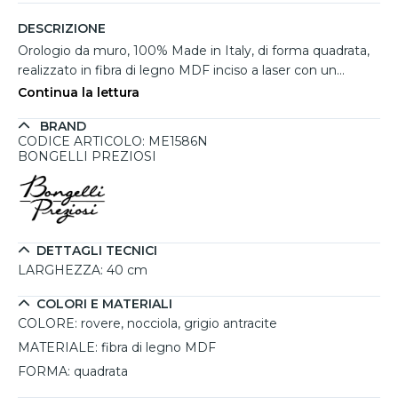
DESCRIZIONE
Orologio da muro, 100% Made in Italy, di forma quadrata,
realizzato in fibra di legno MDF inciso a laser con un
design che raffigura l’albero della vita. Proposto in rovere,
Continua la lettura
nocciola e grigio antracite, è arricchito da un cuoricino in
BRAND
tinta con le lancette cromate lucide, che dona un
CODICE ARTICOLO: ME1586N
dettaglio elegante e simbolico. Grazie alla sua estetica
BONGELLI PREZIOSI
sobria, è ideale per ambienti come soggiorni o studi.
Questo orologio da parete in legno si distingue per la cura
artigianale e rappresenta una scelta perfetta per chi
desidera complementi particolari dal forte valore
decorativo.
DETTAGLI TECNICI
LARGHEZZA:
40 cm
COLORI E MATERIALI
COLORE:
rovere, nocciola, grigio antracite
MATERIALE:
fibra di legno MDF
FORMA:
quadrata