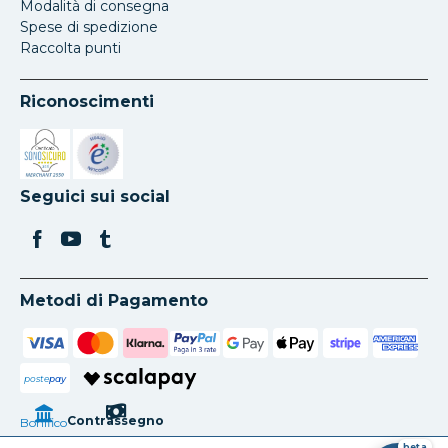
Modalità di consegna
Spese di spedizione
Raccolta punti
Riconoscimenti
Si apre in una nuova scheda
Si apre in una nuova scheda
Seguici sui social
Metodi di Pagamento
poste
pay
Contrassegno
Bonifico
beta