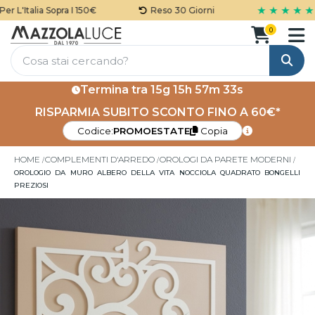
★ ★ ★ ★ ★
 L'Italia Sopra I 150€
Reso 30 Giorni
0
Cerca
Termina tra
15g 15h 57m 33s
RISPARMIA SUBITO SCONTO FINO A 60€*
Codice:
PROMOESTATE
Copia
HOME
COMPLEMENTI D'ARREDO
OROLOGI DA PARETE MODERNI
OROLOGIO DA MURO ALBERO DELLA VITA NOCCIOLA QUADRATO BONGELLI
PREZIOSI