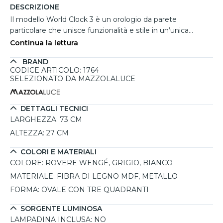
DESCRIZIONE
Il modello World Clock 3 è un orologio da parete
particolare che unisce funzionalità e stile in un’unica
proposta. La composizione a tre quadranti, disposti in
Continua la lettura
un’elegante forma ovale, permette di tenere traccia di fusi
BRAND
orari diversi, con un riferimento diretto alle capitali New
CODICE ARTICOLO: 1764
York, Tokyo e Roma. La finitura in rovere wengé, grigio e
SELEZIONATO DA MAZZOLALUCE
bianco aggiunge un tocco sofisticato, ideale per ambienti
professionali o living moderni. Realizzato artigianalmente
in Italia, presenta una superficie in MDF satinato che
DETTAGLI TECNICI
valorizza la texture. Il design si completa con lancette in
LARGHEZZA:
73 CM
metallo coordinate e meccanismo tedesco silenzioso.
ALTEZZA:
27 CM
COLORI E MATERIALI
COLORE:
ROVERE WENGÉ, GRIGIO, BIANCO
MATERIALE:
FIBRA DI LEGNO MDF, METALLO
FORMA:
OVALE CON TRE QUADRANTI
SORGENTE LUMINOSA
LAMPADINA INCLUSA:
NO