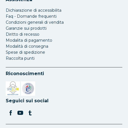
Dichiarazione di accessibilita
Faq - Domande frequenti
Condizioni generali di vendita
Garanzie sui prodotti
Diritto di recesso
Modalita di pagamento
Modalità di consegna
Spese di spedizione
Raccolta punti
Riconoscimenti
Si apre in una nuova scheda
Si apre in una nuova scheda
Seguici sui social