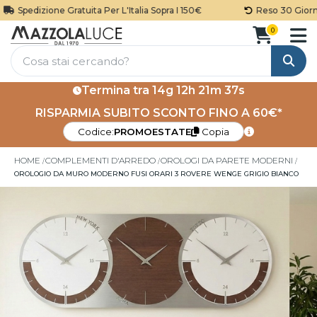
Spedizione Gratuita Per L'Italia Sopra I 150€
Reso 30 Giorni
0
Cerca
Termina tra
14g 12h 21m 36s
RISPARMIA SUBITO SCONTO FINO A 60€*
Codice:
PROMOESTATE
Copia
HOME
COMPLEMENTI D'ARREDO
OROLOGI DA PARETE MODERNI
OROLOGIO DA MURO MODERNO FUSI ORARI 3 ROVERE WENGE GRIGIO BIANCO