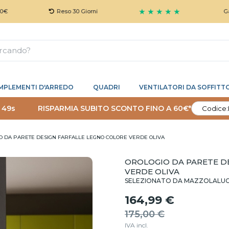
★ ★ ★ ★ ★
Reso 30 Giorni
Garanzia 5
MPLEMENTI D'ARREDO
QUADRI
VENTILATORI DA SOFFITT
 48s
RISPARMIA SUBITO SCONTO FINO A 60€*
Codice:
O DA PARETE DESIGN FARFALLE LEGNO COLORE VERDE OLIVA
OROLOGIO DA PARETE D
VERDE OLIVA
SELEZIONATO DA MAZZOLALU
164,99 €
175,00 €
IVA incl.