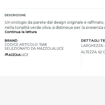
DESCRIZIONE
Un orologio da parete dal design originale e raffinato
nella tonalità verde oliva, si distingue per la presenza di
Continua la lettura
in fibra di legno MDF con finitura satinata, questo or
e creatività. Le lancette in metallo, coordinate con la struttura, aggiu
BRAND
DETTAGLI TE
garantisce precisione, affidabilità e silenziosità nel t
CODICE ARTICOLO: 15A8
LARGHEZZA:
in scatole robuste, ideali per la spedizione. Facile da installare grazie ai tasselli e alle viti inclusi nella confezione, viene fornito con istruzioni di montaggio, batteria
SELEZIONATO DA MAZZOLALUCE
ALTEZZA:
62 
stilo AA e certificato di garanzia. Disponibile in diver