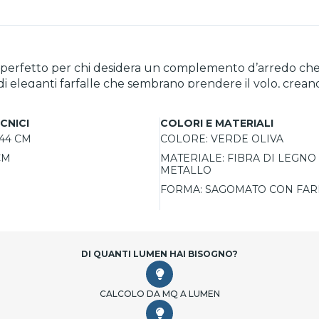
, perfetto per chi desidera un complemento d’arredo che 
 eleganti farfalle che sembrano prendere il volo, creando un e
ologio si integra perfettamente in qualsiasi ambiente, da
ngono un dettaglio raffinato che ne esalta l’eleganza. Il meccanismo di fab
CNICI
COLORI E MATERIALI
empo. Ogni orologio viene realizzato artigianalmente in Ita
44 CM
COLORE:
VERDE OLIVA
CM
MATERIALE:
FIBRA DI LEGNO
se varianti di colore, rappresenta un perfetto equilibrio tr
METALLO
FORMA:
SAGOMATO CON FAR
DI QUANTI LUMEN HAI BISOGNO?
CALCOLO DA MQ A LUMEN