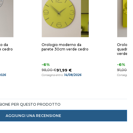
ko da
Orologio moderno da
Orologio
e cedro
parete 30cm verde cedro
quadrat
verde ol
-6%
-6%
98,00 €
91,99 €
91,00 €
8
2026
14/08/2026
Consegna entro:
Consegna e
NSIONE PER QUESTO PRODOTTO
AGGIUNGI UNA RECENSIONE