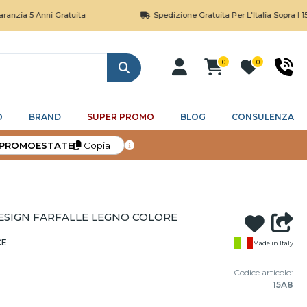
 Anni Gratuita
Spedizione Gratuita Per L'Italia Sopra I 150€
0
0
Cerca
O
BRAND
SUPER PROMO
BLOG
CONSULENZA
PROMOESTATE
Copia
ESIGN FARFALLE LEGNO COLORE
CE
Made in Italy
Codice articolo:
15A8