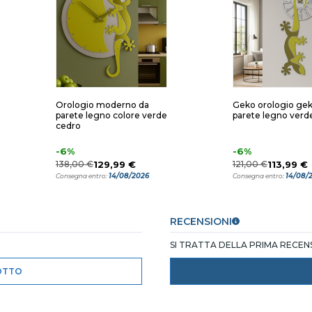
Orologio moderno da
Geko orologio ge
parete legno colore verde
parete legno verd
cedro
-6%
-6%
138,00 €
129,99 €
121,00 €
113,99 €
14/08/2026
14/08/
Consegna entro:
Consegna entro:
RECENSIONI
SI TRATTA DELLA PRIMA RECE
OTTO