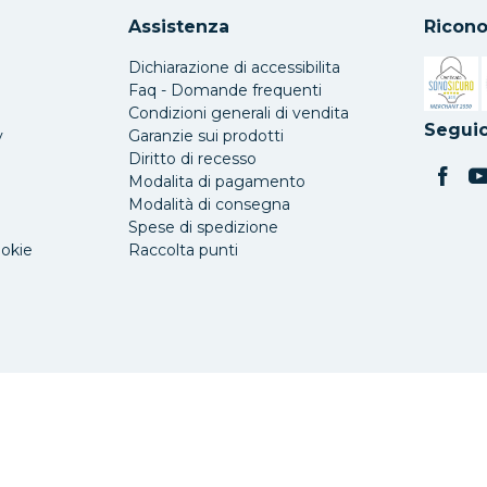
Assistenza
Ricono
Dichiarazione di accessibilita
Faq - Domande frequenti
Condizioni generali di vendita
Si apre 
Seguic
y
Garanzie sui prodotti
Diritto di recesso
Modalita di pagamento
Modalità di consegna
Spese di spedizione
ookie
Raccolta punti
o, 90/92/94
-
90141 Palermo
P. IVA/CF: 06309000823
-
Numero REA PA: 312327
-
Capital