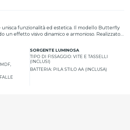
unisca funzionalità ed estetica. Il modello Butterfly
ffetto visivo dinamico e armonioso. Realizzato
lla cucina al soggiorno, donando un tocco di leggerezza
bricazione tedesca
SORGENTE LUMINOSA
lia con elevati standard qualitativi e imballato con cura
TIPO DI FISSAGGIO:
VITE E TASSELLI
(INCLUSI)
 MDF,
a modernità e design decorativo.
BATTERIA:
PILA STILO AA (INCLUSA)
FALLE